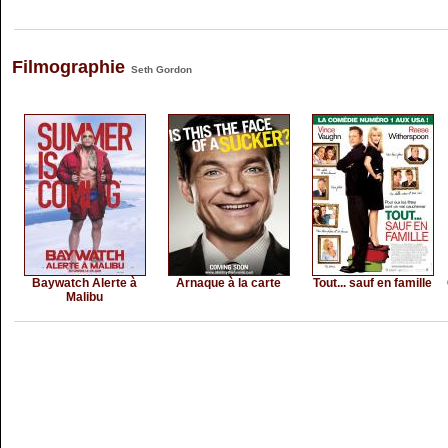
Filmographie
Seth Gordon
Baywatch Alerte à
Arnaque à la carte
Tout... sauf en famille
Malibu