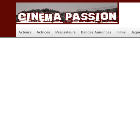
Acteurs
Actrices
Réalisateurs
Bandes Annonces
Films
Jaqu