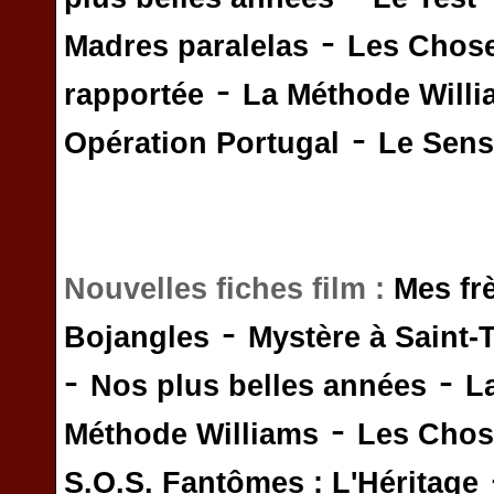
-
Madres paralelas
Les Chos
-
rapportée
La Méthode Will
-
Opération Portugal
Le Sens 
Nouvelles fiches film :
Mes fr
-
Bojangles
Mystère à Saint-
-
-
Nos plus belles années
L
-
Méthode Williams
Les Chos
S.O.S. Fantômes : L'Héritage