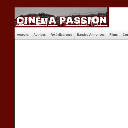
Acteurs
Actrices
RÃ©alisateurs
Bandes Annonces
Films
Jaq