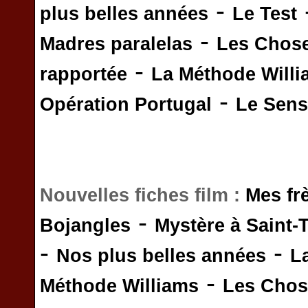
-
plus belles années
Le Test
-
Madres paralelas
Les Chos
-
rapportée
La Méthode Will
-
Opération Portugal
Le Sens 
Nouvelles fiches film :
Mes fr
-
Bojangles
Mystère à Saint-
-
-
Nos plus belles années
L
-
Méthode Williams
Les Chos