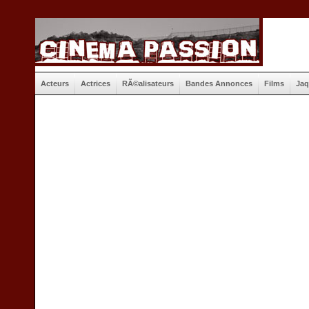
Acteurs
Actrices
RÃ©alisateurs
Bandes Annonces
Films
Jaq