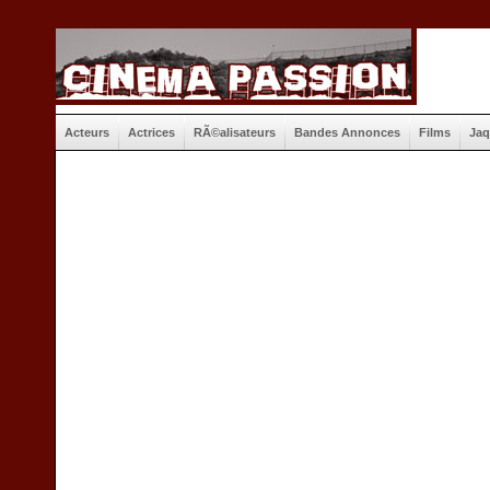
Acteurs
Actrices
RÃ©alisateurs
Bandes Annonces
Films
Jaq