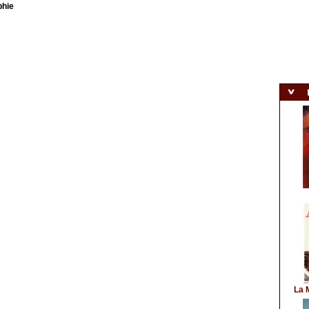
phie
La 