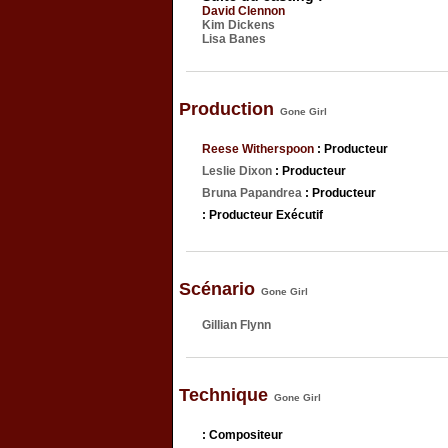
David Clennon
Kim Dickens
Lisa Banes
Production
Gone Girl
Reese Witherspoon
: Producteur
Leslie Dixon
: Producteur
Bruna Papandrea
: Producteur
: Producteur Exécutif
Scénario
Gone Girl
Gillian Flynn
Technique
Gone Girl
: Compositeur