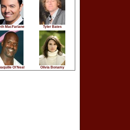
eth MacFarlane
Tyler Bates
aquille O\'Neal
Olivia Bonamy