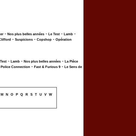
-
-
-
-
er
Nos plus belles années
Le Test
Lamb
-
-
-
Clifford
Suspicions
Copshop
Opération
-
-
-
 Test
Lamb
Nos plus belles années
La Pièce
-
-
-
Police Connection
Fast & Furious 9
Le Sens de
M
N
O
P
Q
R
S
T
U
V
W