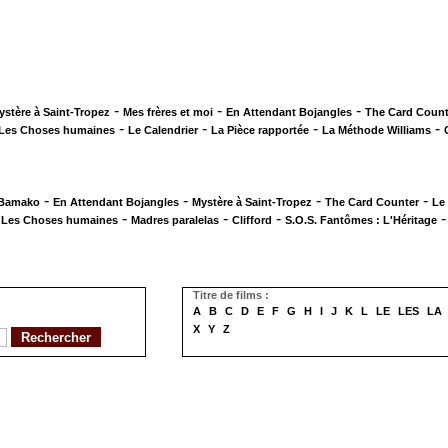
-
-
-
ystère à Saint-Tropez
Mes frères et moi
En Attendant Bojangles
The Card Count
-
-
-
-
Les Choses humaines
Le Calendrier
La Pièce rapportée
La Méthode Williams
-
-
-
-
 Bamako
En Attendant Bojangles
Mystère à Saint-Tropez
The Card Counter
Le
-
-
-
-
Les Choses humaines
Madres paralelas
Clifford
S.O.S. Fantômes : L'Héritage
Titre de films :
A
B
C
D
E
F
G
H
I
J
K
L
LE
LES
LA
X
Y
Z