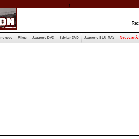
r
nnonces
Films
Jaquette DVD
Sticker DVD
Jaquette BLU-RAY
NouveautÃ