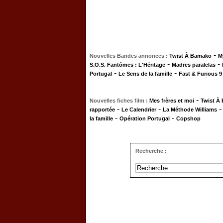
-
Nouvelles Bandes annonces :
Twist À Bamako
M
-
-
S.O.S. Fantômes : L'Héritage
Madres paralelas
-
-
Portugal
Le Sens de la famille
Fast & Furious 9
-
Nouvelles fiches film :
Mes frères et moi
Twist À
-
-
rapportée
Le Calendrier
La Méthode Williams
-
-
la famille
Opération Portugal
Copshop
Recherche :