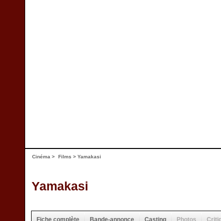
Cinéma
>
Films
> Yamakasi
Yamakasi
Fiche complète
Bande-annonce
Casting
Photos
Criti