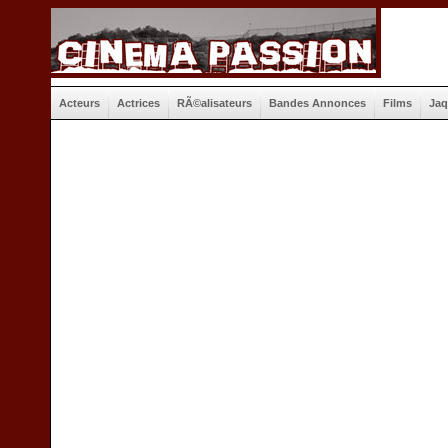
Acteurs
Actrices
RÃ©alisateurs
Bandes Annonces
Films
Jaq