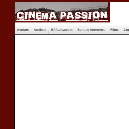
Acteurs
Actrices
RÃ©alisateurs
Bandes Annonces
Films
Jaq