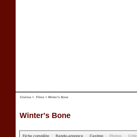
Cinéma
>
Films
> Winter's Bone
Winter's Bone
Fiche complète
Bande-annonce
Casting
Photos
Criti