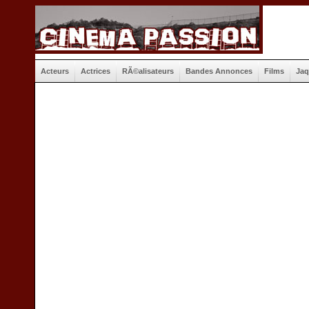
Acteurs
Actrices
RÃ©alisateurs
Bandes Annonces
Films
Jaq