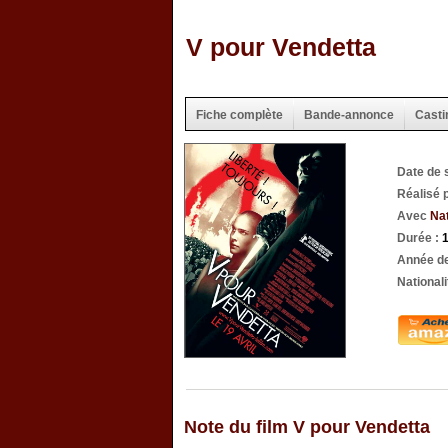
V pour Vendetta
Fiche complète
Bande-annonce
Casti
Date de 
Réalisé 
Avec
Na
Durée :
Année de
Nationali
Note du film V pour Vendetta