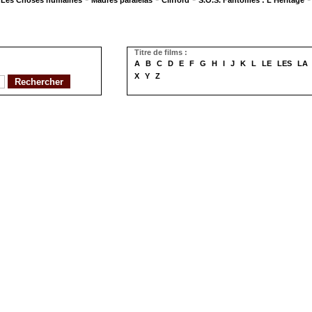
Les Choses humaines
Madres paralelas
Clifford
S.O.S. Fantômes : L'Héritage
Titre de films :
A
B
C
D
E
F
G
H
I
J
K
L
LE
LES
LA
X
Y
Z