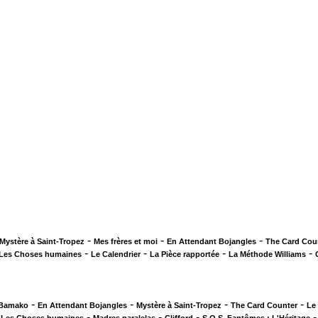
-
-
-
Mystère à Saint-Tropez
Mes frères et moi
En Attendant Bojangles
The Card Cou
-
-
-
-
Les Choses humaines
Le Calendrier
La Pièce rapportée
La Méthode Williams
-
-
-
-
 Bamako
En Attendant Bojangles
Mystère à Saint-Tropez
The Card Counter
Le
-
-
-
-