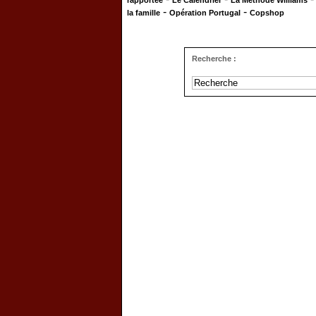
rapportée
Le Calendrier
La Méthode Williams
-
-
la famille
Opération Portugal
Copshop
Recherche :