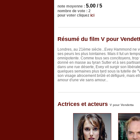
5.00 / 5
note moyenne :
nombre de vote : 2
pour voter cliquez
ici
Résumé du film V pour Vendet
Londres, au 21ème siècle...Evey Hammond ne veut
ses peurs les plus lointaines. Mais il fut un tem
omnipotente. Comme tous ses concitoyens, trop vi
donné en masse au tyran Sutler et à ses partisans
dans une rue déserte, Evey vit surgir son libér
quelques semaines plus tard sous la tutelle de "
son visage atrocement brûlé et défiguré, mais elle
amour d'une vie sans amour...
Actrices et acteurs
V pour Vendetta