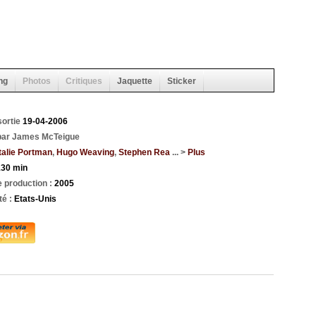
ng
Photos
Critiques
Jaquette
Sticker
sortie
19-04-2006
par James McTeigue
talie Portman
,
Hugo Weaving
,
Stephen Rea
... >
Plus
130 min
 production :
2005
té :
Etats-Unis