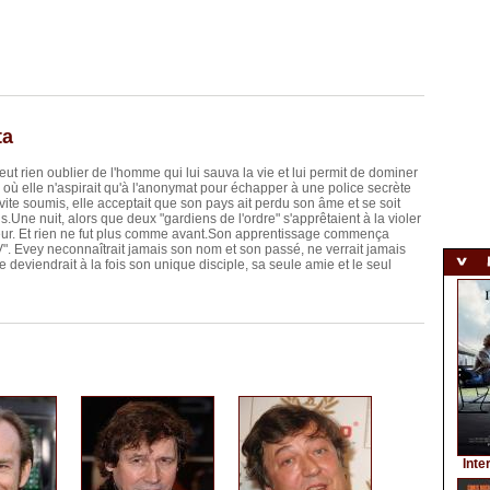
ta
 rien oublier de l'homme qui lui sauva la vie et lui permit de dominer
ps où elle n'aspirait qu'à l'anonymat pour échapper à une police secrète
te soumis, elle acceptait que son pays ait perdu son âme et se soit
.Une nuit, alors que deux "gardiens de l'ordre" s'apprêtaient à la violer
ateur. Et rien ne fut plus comme avant.Son apprentissage commença
V". Evey neconnaîtrait jamais son nom et son passé, ne verrait jamais
 deviendrait à la fois son unique disciple, sa seule amie et le seul
Inte