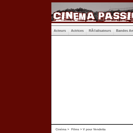
Acteurs
Actrices
RÃ©alisateurs
Bandes A
Cinéma
>
Films
> V pour Vendetta