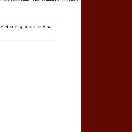
Police Connection
Fast & Furious 9
Le Sens de
M
N
O
P
Q
R
S
T
U
V
W