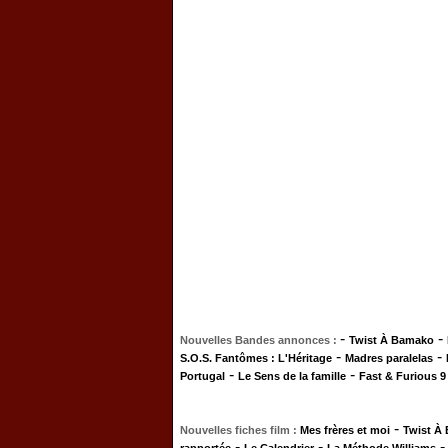
-
-
Nouvelles Bandes annonces :
Twist À Bamako
-
-
S.O.S. Fantômes : L'Héritage
Madres paralelas
-
-
Portugal
Le Sens de la famille
Fast & Furious 9
-
Nouvelles fiches film :
Mes frères et moi
Twist À
-
-