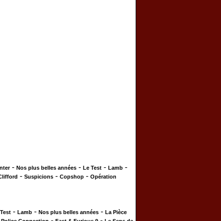
-
-
-
-
nter
Nos plus belles années
Le Test
Lamb
-
-
-
Clifford
Suspicions
Copshop
Opération
-
-
-
 Test
Lamb
Nos plus belles années
La Pièce
-
-
-