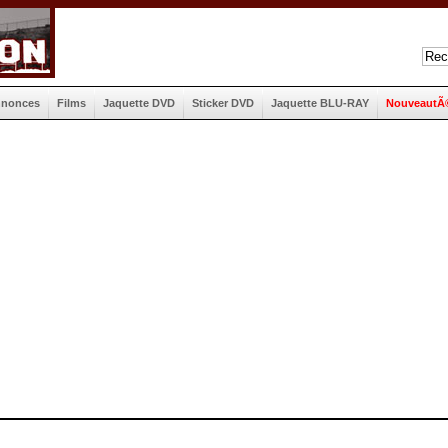
nnonces
Films
Jaquette DVD
Sticker DVD
Jaquette BLU-RAY
NouveautÃ