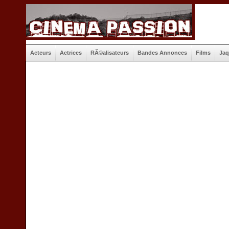
Acteurs
Actrices
RÃ©alisateurs
Bandes Annonces
Films
Jaq