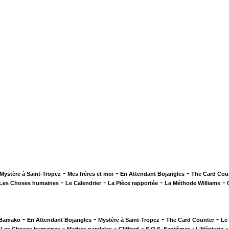
-
-
-
Mystère à Saint-Tropez
Mes frères et moi
En Attendant Bojangles
The Card Cou
-
-
-
-
Les Choses humaines
Le Calendrier
La Pièce rapportée
La Méthode Williams
-
-
-
-
 Bamako
En Attendant Bojangles
Mystère à Saint-Tropez
The Card Counter
Le
-
-
-
-