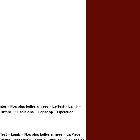
-
-
-
-
nter
Nos plus belles années
Le Test
Lamb
-
-
-
Clifford
Suspicions
Copshop
Opération
-
-
-
 Test
Lamb
Nos plus belles années
La Pièce
-
-
-