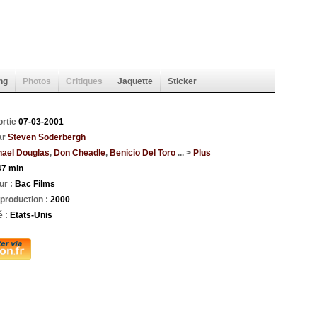
ng
Photos
Critiques
Jaquette
Sticker
ortie
07-03-2001
ar
Steven Soderbergh
hael Douglas
,
Don Cheadle
,
Benicio Del Toro
... >
Plus
47 min
ur :
Bac Films
production :
2000
é :
Etats-Unis