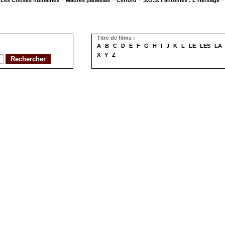
Les Choses humaines
Madres paralelas
Clifford
S.O.S. Fantômes : L'Héritage
Titre de films :
A
B
C
D
E
F
G
H
I
J
K
L
LE
LES
LA
X
Y
Z