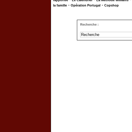
rapportée
Le Calendrier
La Méthode Williams
-
-
la famille
Opération Portugal
Copshop
Recherche :