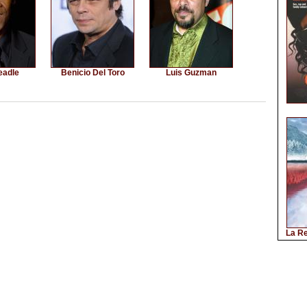
eadle
Benicio Del Toro
Luis Guzman
La Re