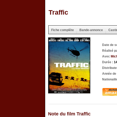
Traffic
Fiche complète
Bande-annonce
Casti
Date de s
Réalisé p
Avec
Mic
Durée :
1
Distribute
Année de 
Nationalit
Note du film Traffic