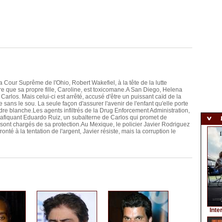
Cour Suprême de l'Ohio, Robert Wakefiel, à la tête de la lutte
 que sa propre fille, Caroline, est toxicomane.A San Diego, Helena
arlos. Mais celui-ci est arrêté, accusé d'être un puissant caïd de la
sans le sou. La seule façon d'assurer l'avenir de l'enfant qu'elle porte
oudre blanche.Les agents infiltrés de la Drug Enforcement Administration,
afiquant Eduardo Ruiz, un subalterne de Carlos qui promet de
s sont chargés de sa protection.Au Mexique, le policier Javier Rodriguez
nté à la tentation de l'argent, Javier résiste, mais la corruption le
Inte