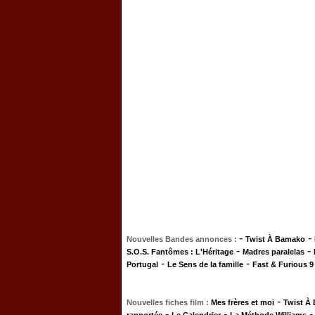
-
-
Nouvelles Bandes annonces :
Twist À Bamako
-
-
S.O.S. Fantômes : L'Héritage
Madres paralelas
-
-
Portugal
Le Sens de la famille
Fast & Furious 9
-
Nouvelles fiches film :
Mes frères et moi
Twist À
-
-