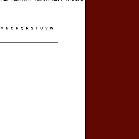
Police Connection
Fast & Furious 9
Le Sens de
M
N
O
P
Q
R
S
T
U
V
W