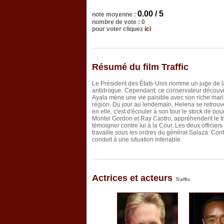
0.00 / 5
note moyenne :
nombre de vote : 0
pour voter cliquez
ici
Résumé du film Traffic
Le Président des États-Unis nomme un juge de la 
antidrogue. Cependant, ce conservateur découvre
Ayala mène une vie paisible avec son riche mari C
région. Du jour au lendemain, Helena se retrouve 
en elle, c'est d'écouler à son tour le stock de p
Montel Gordon et Ray Castro, appréhendent le tr
témoigner contre lui à la Cour. Les deux officier
travaille sous les ordres du général Salaza. Confro
conduit à une situation intenable.
Actrices et acteurs
Traffic