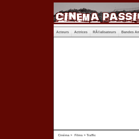
Acteurs
Actrices
RÃ©alisateurs
Bandes A
Cinéma
>
Films
> Traffic