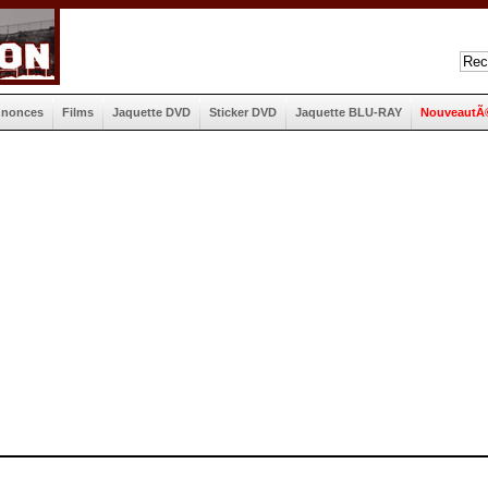
nnonces
Films
Jaquette DVD
Sticker DVD
Jaquette BLU-RAY
NouveautÃ