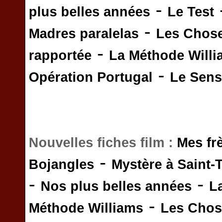
-
plus belles années
Le Test
-
Madres paralelas
Les Chos
-
rapportée
La Méthode Will
-
Opération Portugal
Le Sens 
Nouvelles fiches film :
Mes fr
-
Bojangles
Mystère à Saint-
-
-
Nos plus belles années
L
-
Méthode Williams
Les Chos