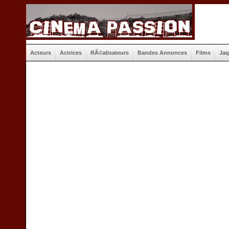
Acteurs
Actrices
RÃ©alisateurs
Bandes Annonces
Films
Jaq