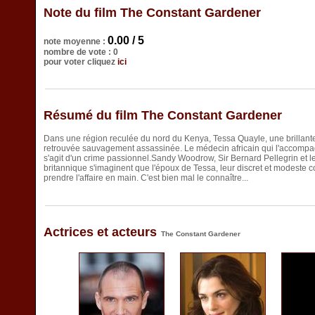
Note du film The Constant Gardener
0.00 / 5
note moyenne :
nombre de vote : 0
pour voter cliquez
ici
Résumé du film The Constant Gardener
Dans une région reculée du nord du Kenya, Tessa Quayle, une brillante
retrouvée sauvagement assassinée. Le médecin africain qui l'accompagnai
s'agit d'un crime passionnel.Sandy Woodrow, Sir Bernard Pellegrin et
britannique s'imaginent que l'époux de Tessa, leur discret et modeste 
prendre l'affaire en main. C'est bien mal le connaître...
Actrices et acteurs
The Constant Gardener