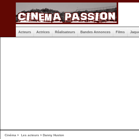
Acteurs
Actrices
Réalisateurs
Bandes Annonces
Films
Jaqu
Cinéma
>
Les acteurs
> Danny Huston