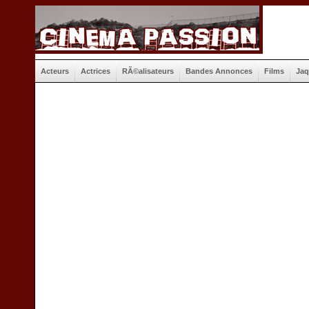
Acteurs
Actrices
RÃ©alisateurs
Bandes Annonces
Films
Jaq