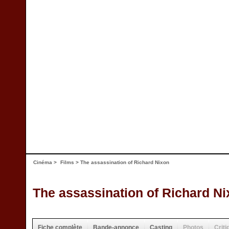
Cinéma
>
Films
> The assassination of Richard Nixon
The assassination of Richard N
Fiche complète
Bande-annonce
Casting
Photos
Criti