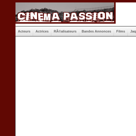
Acteurs
Actrices
RÃ©alisateurs
Bandes Annonces
Films
Jaq