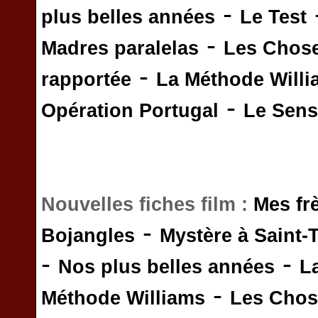
-
plus belles années
Le Test
-
Madres paralelas
Les Chos
-
rapportée
La Méthode Will
-
Opération Portugal
Le Sens 
Nouvelles fiches film :
Mes fr
-
Bojangles
Mystère à Saint-
-
-
Nos plus belles années
L
-
Méthode Williams
Les Chos