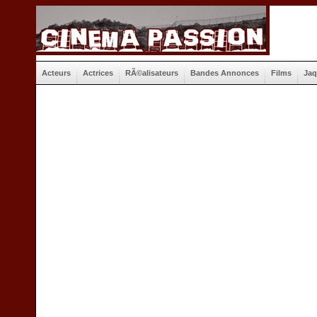
Acteurs
Actrices
RÃ©alisateurs
Bandes Annonces
Films
Jaq