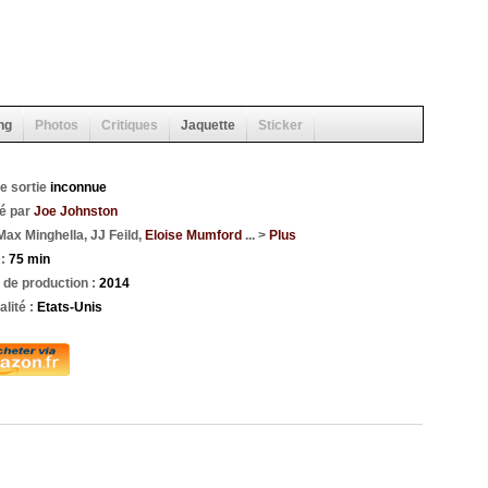
ng
Photos
Critiques
Jaquette
Sticker
e sortie
inconnue
sé par
Joe Johnston
ax Minghella, JJ Feild,
Eloise Mumford
... >
Plus
 :
75 min
de production :
2014
alité :
Etats-Unis