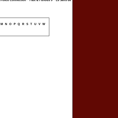
Police Connection
Fast & Furious 9
Le Sens de
M
N
O
P
Q
R
S
T
U
V
W