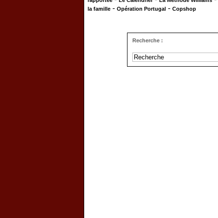
rapportée
Le Calendrier
La Méthode Williams
-
-
la famille
Opération Portugal
Copshop
Recherche :