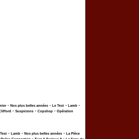
-
-
-
-
nter
Nos plus belles années
Le Test
Lamb
-
-
-
Clifford
Suspicions
Copshop
Opération
-
-
-
 Test
Lamb
Nos plus belles années
La Pièce
-
-
-