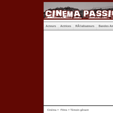
Acteurs
Actrices
RÃ©alisateurs
Bandes A
Cinéma
>
Films
> Témoin gênant