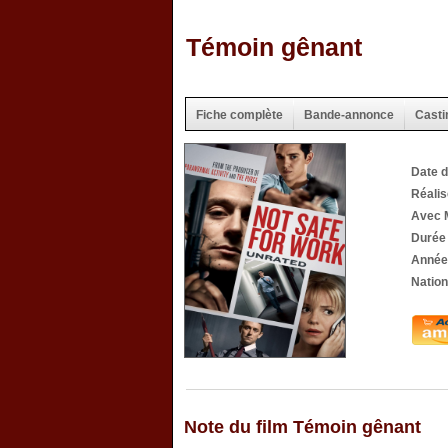
Témoin gênant
Fiche complète
Bande-annonce
Casti
Date d
Réali
Avec M
Durée
Année 
Nation
Note du film Témoin gênant