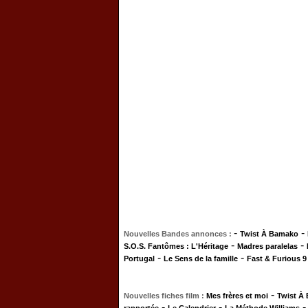
-
-
Nouvelles Bandes annonces :
Twist À Bamako
-
-
S.O.S. Fantômes : L'Héritage
Madres paralelas
-
-
Portugal
Le Sens de la famille
Fast & Furious 9
-
Nouvelles fiches film :
Mes frères et moi
Twist À
-
-