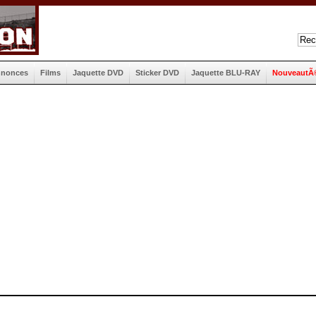
nnonces
Films
Jaquette DVD
Sticker DVD
Jaquette BLU-RAY
NouveautÃ