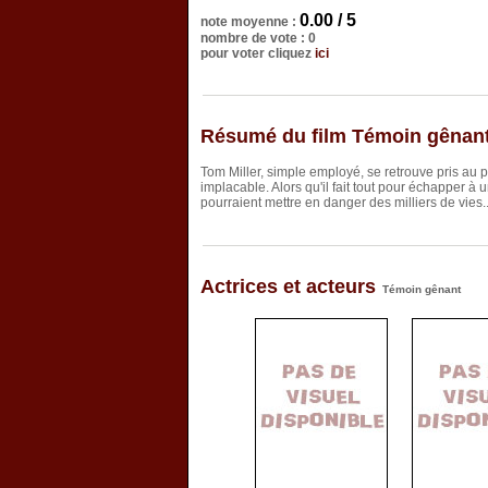
0.00 / 5
note moyenne :
nombre de vote : 0
pour voter cliquez
ici
Résumé du film Témoin gênan
Tom Miller, simple employé, se retrouve pris au 
implacable. Alors qu'il fait tout pour échapper à
pourraient mettre en danger des milliers de vies..
Actrices et acteurs
Témoin gênant