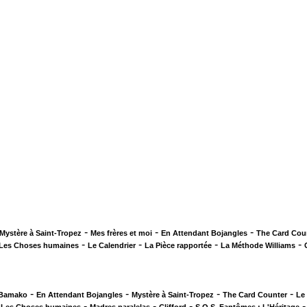
-
-
-
Mystère à Saint-Tropez
Mes frères et moi
En Attendant Bojangles
The Card Cou
-
-
-
-
Les Choses humaines
Le Calendrier
La Pièce rapportée
La Méthode Williams
-
-
-
-
 Bamako
En Attendant Bojangles
Mystère à Saint-Tropez
The Card Counter
Le
-
-
-
-