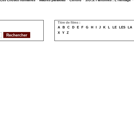
Les Choses humaines
Madres paralelas
Clifford
S.O.S. Fantômes : L'Héritage
Titre de films :
A
B
C
D
E
F
G
H
I
J
K
L
LE
LES
LA
X
Y
Z