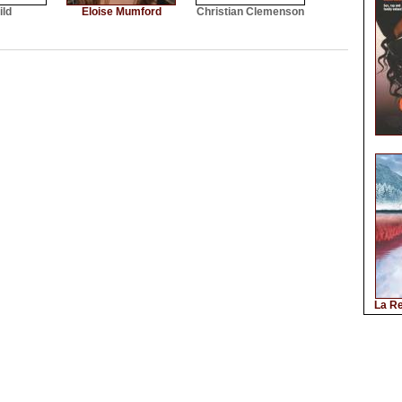
ild
Eloise Mumford
Christian Clemenson
La Re