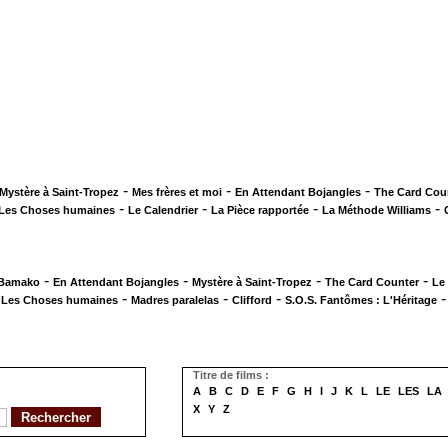
-
-
-
Mystère à Saint-Tropez
Mes frères et moi
En Attendant Bojangles
The Card Cou
-
-
-
-
Les Choses humaines
Le Calendrier
La Pièce rapportée
La Méthode Williams
-
-
-
-
 Bamako
En Attendant Bojangles
Mystère à Saint-Tropez
The Card Counter
Le
-
-
-
-
Les Choses humaines
Madres paralelas
Clifford
S.O.S. Fantômes : L'Héritage
Titre de films :
A
B
C
D
E
F
G
H
I
J
K
L
LE
LES
LA
X
Y
Z