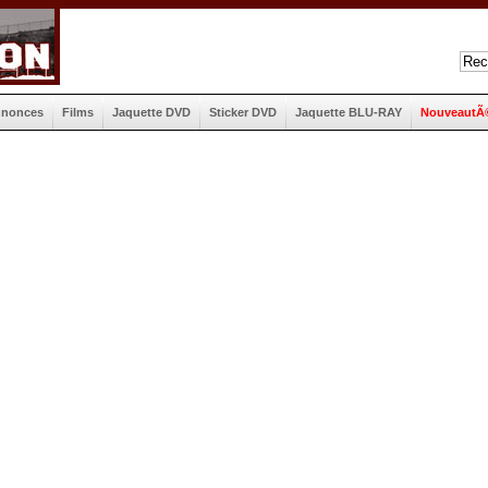
nnonces
Films
Jaquette DVD
Sticker DVD
Jaquette BLU-RAY
NouveautÃ