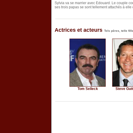
Sylvia va se marrier avec Edouard. Le couple comp
ses trois papas se sont tellement attachés à elle qu
Actrices et acteurs
Tels pères, telle fill
Tom Selleck
Steve Gut