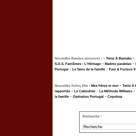
-
-
Nouvelles Bandes annonces :
Twist À Bamako
-
-
S.O.S. Fantômes : L'Héritage
Madres paralelas
-
-
Portugal
Le Sens de la famille
Fast & Furious 9
-
Nouvelles fiches film :
Mes frères et moi
Twist À
-
-
rapportée
Le Calendrier
La Méthode Williams
-
-
la famille
Opération Portugal
Copshop
Recherche :