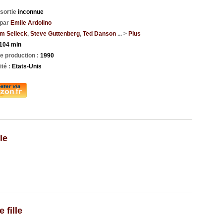
 sortie
inconnue
 par
Emile Ardolino
m Selleck
,
Steve Guttenberg
,
Ted Danson
... >
Plus
104 min
e production :
1990
ité :
Etats-Unis
le
 fille