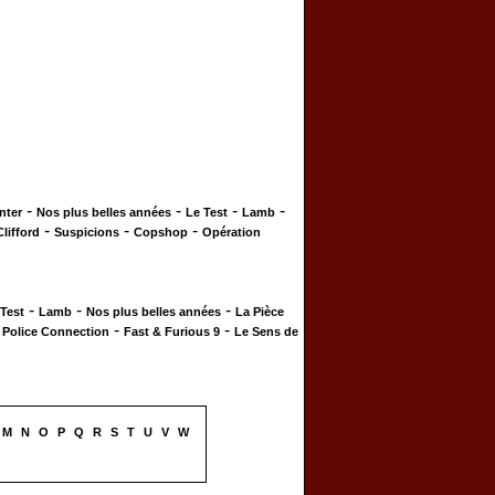
-
-
-
-
nter
Nos plus belles années
Le Test
Lamb
-
-
-
Clifford
Suspicions
Copshop
Opération
-
-
-
 Test
Lamb
Nos plus belles années
La Pièce
-
-
-
Police Connection
Fast & Furious 9
Le Sens de
M
N
O
P
Q
R
S
T
U
V
W