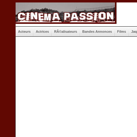
Acteurs
Actrices
RÃ©alisateurs
Bandes Annonces
Films
Jaq