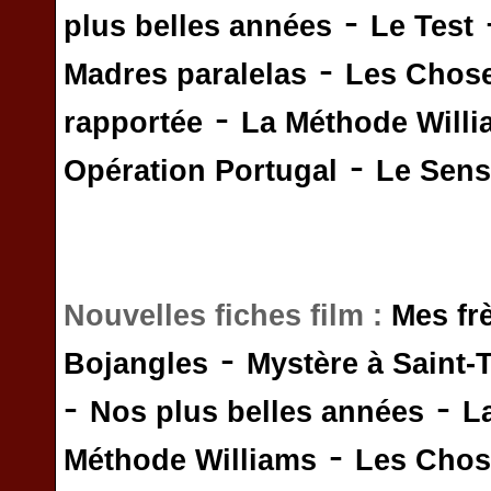
-
plus belles années
Le Test
-
Madres paralelas
Les Chos
-
rapportée
La Méthode Will
-
Opération Portugal
Le Sens 
Nouvelles fiches film :
Mes fr
-
Bojangles
Mystère à Saint-
-
-
Nos plus belles années
L
-
Méthode Williams
Les Chos