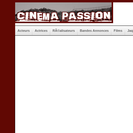
Acteurs
Actrices
RÃ©alisateurs
Bandes Annonces
Films
Jaq