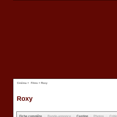
Cinéma
>
Films
> Roxy
Roxy
Fiche complète
Bande-annonce
Casting
Photos
Criti