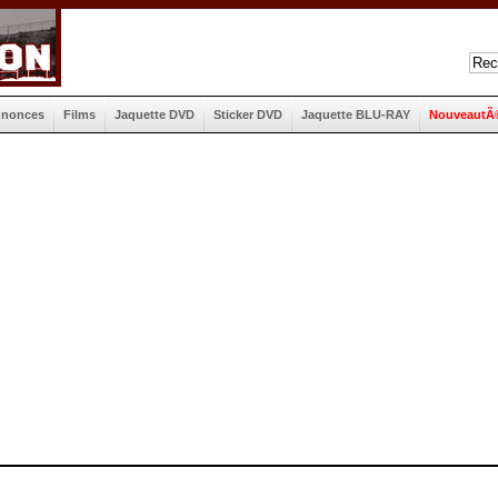
nnonces
Films
Jaquette DVD
Sticker DVD
Jaquette BLU-RAY
NouveautÃ