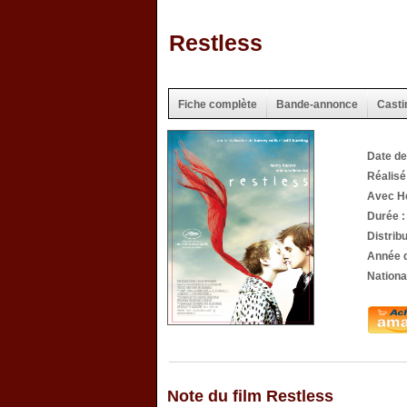
Restless
Fiche complète
Bande-annonce
Casti
Date de
Réalisé
Avec H
Durée 
Distrib
Année d
National
Note du film Restless