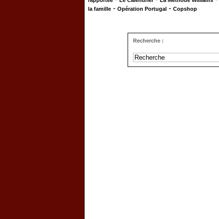
rapportée
Le Calendrier
La Méthode Williams
-
-
la famille
Opération Portugal
Copshop
Recherche :