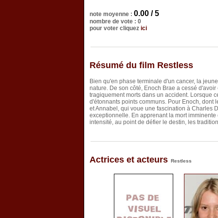
0.00 / 5
note moyenne :
nombre de vote : 0
pour voter cliquez
ici
Résumé du film Restless
Bien qu'en phase terminale d'un cancer, la jeune
nature. De son côté, Enoch Brae a cessé d'avoir
tragiquement morts dans un accident. Lorsque ces
d'étonnants points communs. Pour Enoch, dont le 
et Annabel, qui voue une fascination à Charles Da
exceptionnelle. En apprenant la mort imminente 
intensité, au point de défier le destin, les traditi
Actrices et acteurs
Restless