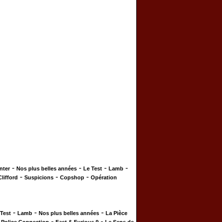
-
-
-
-
nter
Nos plus belles années
Le Test
Lamb
-
-
-
Clifford
Suspicions
Copshop
Opération
-
-
-
 Test
Lamb
Nos plus belles années
La Pièce
-
-
-