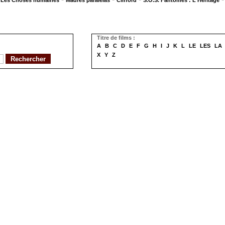
Les Choses humaines
Madres paralelas
Clifford
S.O.S. Fantômes : L'Héritage
Titre de films :
A
B
C
D
E
F
G
H
I
J
K
L
LE
LES
LA
X
Y
Z