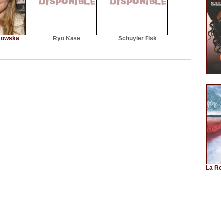
kowska
Ryo Kase
Schuyler Fisk
La Re