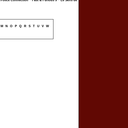
Police Connection
Fast & Furious 9
Le Sens de
M
N
O
P
Q
R
S
T
U
V
W