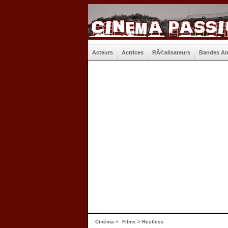
Acteurs
Actrices
RÃ©alisateurs
Bandes A
Cinéma
>
Films
> Restless