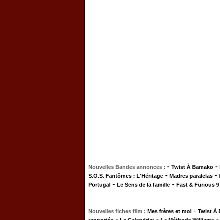
-
-
Nouvelles Bandes annonces :
Twist À Bamako
-
-
S.O.S. Fantômes : L'Héritage
Madres paralelas
-
-
Portugal
Le Sens de la famille
Fast & Furious 9
-
Nouvelles fiches film :
Mes frères et moi
Twist À
-
-