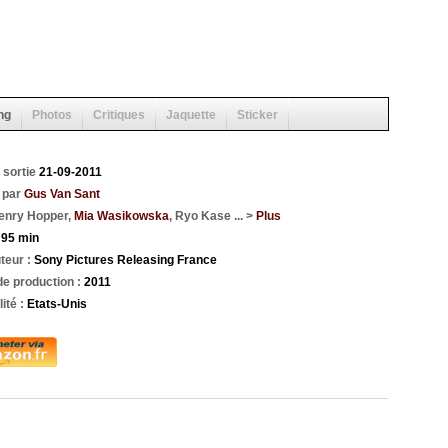
ng
Photos
Critiques
Jaquette
Sticker
 sortie
21-09-2011
 par
Gus Van Sant
enry Hopper,
Mia Wasikowska
, Ryo Kase ... >
Plus
:
95 min
uteur :
Sony Pictures Releasing France
e production :
2011
ité :
Etats-Unis