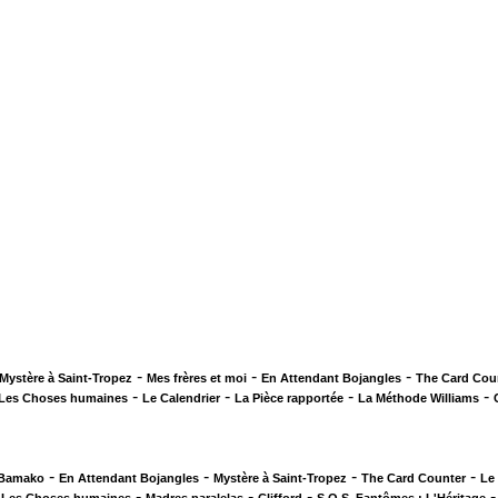
-
-
-
Mystère à Saint-Tropez
Mes frères et moi
En Attendant Bojangles
The Card Cou
-
-
-
-
Les Choses humaines
Le Calendrier
La Pièce rapportée
La Méthode Williams
-
-
-
-
 Bamako
En Attendant Bojangles
Mystère à Saint-Tropez
The Card Counter
Le
-
-
-
-