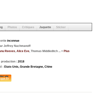
ng
Photos
Critiques
Jaquette
Sticker
sortie
inconnue
par Jeffrey Nachmanoff
anu Reeves
,
Alice Eve
, Thomas Middleditch ... >
Plus
 production :
2018
té :
Etats-Unis, Grande Bretagne, Chine