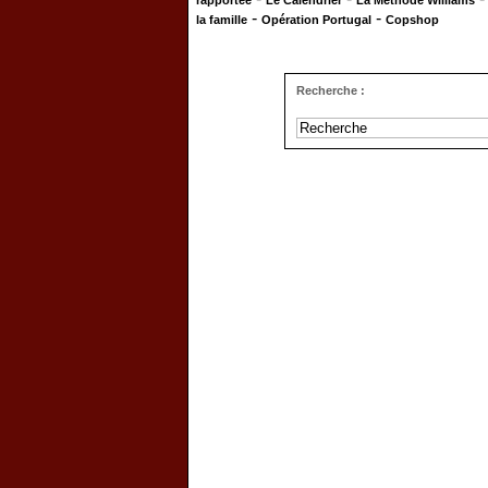
rapportée
Le Calendrier
La Méthode Williams
-
-
la famille
Opération Portugal
Copshop
Recherche :