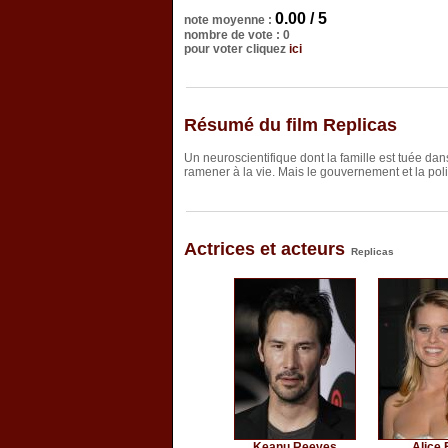
0.00 / 5
note moyenne :
nombre de vote : 0
pour voter cliquez
ici
Résumé du film Replicas
Un neuroscientifique dont la famille est tuée dan
ramener à la vie. Mais le gouvernement et la pol
Actrices et acteurs
Replicas
Keanu Reeves
Alice 