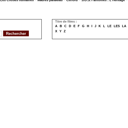
Les Choses humaines
Madres paralelas
Clifford
S.O.S. Fantômes : L'Héritage
Titre de films :
A
B
C
D
E
F
G
H
I
J
K
L
LE
LES
LA
X
Y
Z