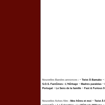
-
-
Nouvelles Bandes annonces :
Twist À Bamako
-
-
S.O.S. Fantômes : L'Héritage
Madres paralelas
-
-
Portugal
Le Sens de la famille
Fast & Furious 9
-
Nouvelles fiches film :
Mes frères et moi
Twist À
-
-