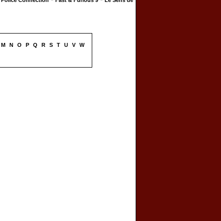
Police Connection
Fast & Furious 9
Le Sens de
M
N
O
P
Q
R
S
T
U
V
W