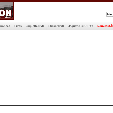
nnonces
Films
Jaquette DVD
Sticker DVD
Jaquette BLU-RAY
NouveautÃ