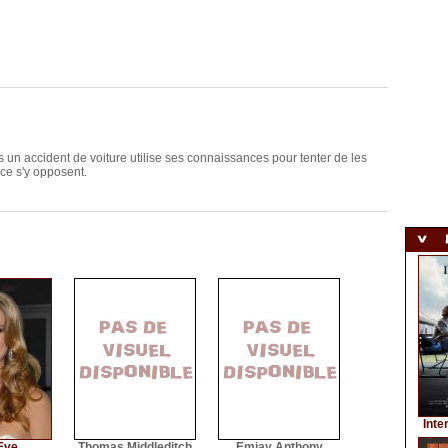
s un accident de voiture utilise ses connaissances pour tenter de les
ice s'y opposent.
Inte
Eve
Thomas Middleditch
Emjay Anthony