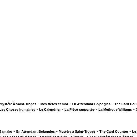
-
-
-
Mystère à Saint-Tropez
Mes frères et moi
En Attendant Bojangles
The Card Cou
-
-
-
-
Les Choses humaines
Le Calendrier
La Pièce rapportée
La Méthode Williams
-
-
-
-
 Bamako
En Attendant Bojangles
Mystère à Saint-Tropez
The Card Counter
Le
-
-
-
-