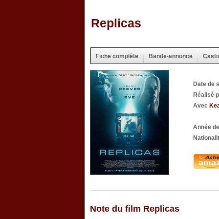
Replicas
Fiche complète
Bande-annonce
Casti
Date de 
Réalisé 
Avec
Ke
Année de
Nationali
Note du film Replicas