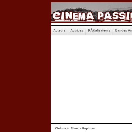
Acteurs
Actrices
RÃ©alisateurs
Bandes A
Cinéma
>
Films
> Replicas