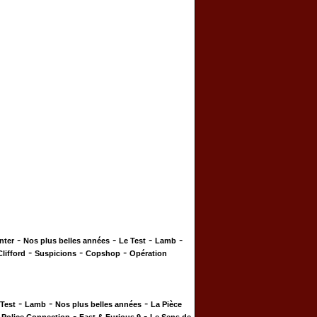
-
-
-
-
nter
Nos plus belles années
Le Test
Lamb
-
-
-
Clifford
Suspicions
Copshop
Opération
-
-
-
 Test
Lamb
Nos plus belles années
La Pièce
-
-
-