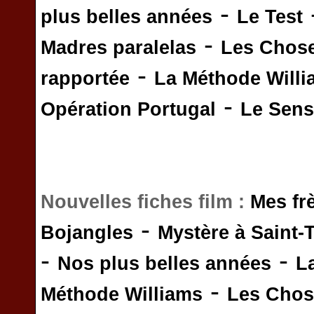
-
plus belles années
Le Test
-
Madres paralelas
Les Chos
-
rapportée
La Méthode Will
-
Opération Portugal
Le Sens 
Nouvelles fiches film :
Mes fr
-
Bojangles
Mystère à Saint-
-
-
Nos plus belles années
L
-
Méthode Williams
Les Chos