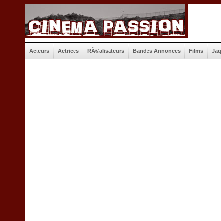
Acteurs
Actrices
RÃ©alisateurs
Bandes Annonces
Films
Jaq