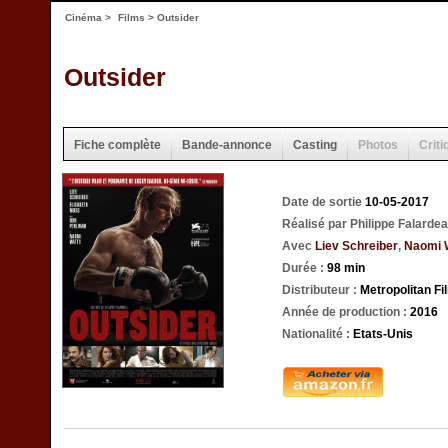
Cinéma
>
Films
> Outsider
Outsider
Fiche complète
Bande-annonce
Casting
Photos
Criti
Date de sortie
10-05-2017
Réalisé par Philippe Falarde
Avec
Liev Schreiber
,
Naomi 
Durée :
98 min
Distributeur :
Metropolitan F
Année de production :
2016
Nationalité :
Etats-Unis