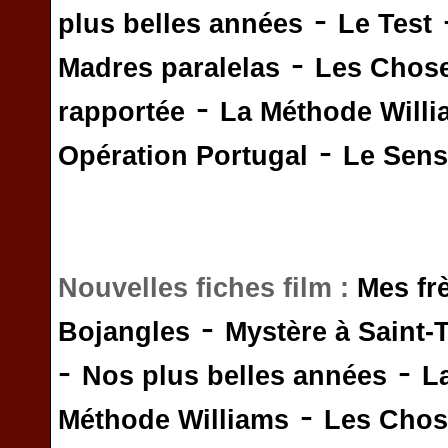
-
plus belles années
Le Test
-
Madres paralelas
Les Chos
-
rapportée
La Méthode Will
-
Opération Portugal
Le Sens 
Nouvelles fiches film :
Mes fr
-
Bojangles
Mystère à Saint-
-
-
Nos plus belles années
L
-
Méthode Williams
Les Chos