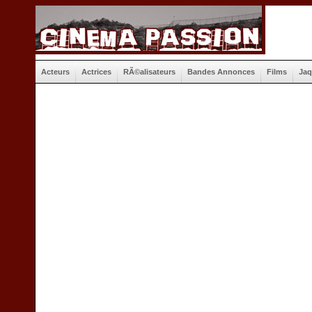
Acteurs
Actrices
RÃ©alisateurs
Bandes Annonces
Films
Jaq