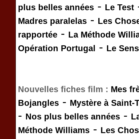
-
plus belles années
Le Test
-
Madres paralelas
Les Chos
-
rapportée
La Méthode Will
-
Opération Portugal
Le Sens 
Nouvelles fiches film :
Mes fr
-
Bojangles
Mystère à Saint-
-
-
Nos plus belles années
L
-
Méthode Williams
Les Chos