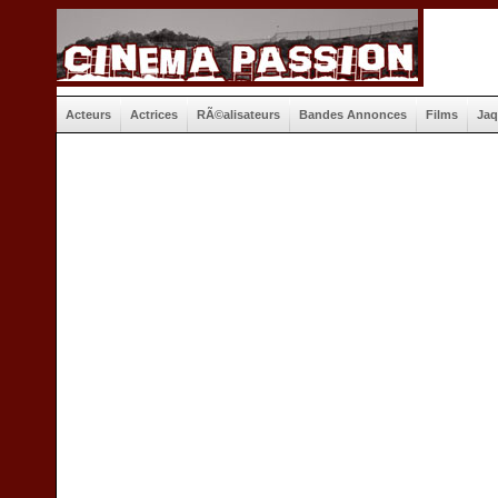
Acteurs
Actrices
RÃ©alisateurs
Bandes Annonces
Films
Jaq