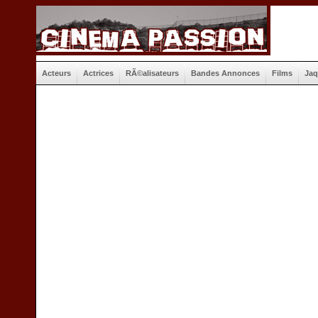
Acteurs
Actrices
RÃ©alisateurs
Bandes Annonces
Films
Jaq