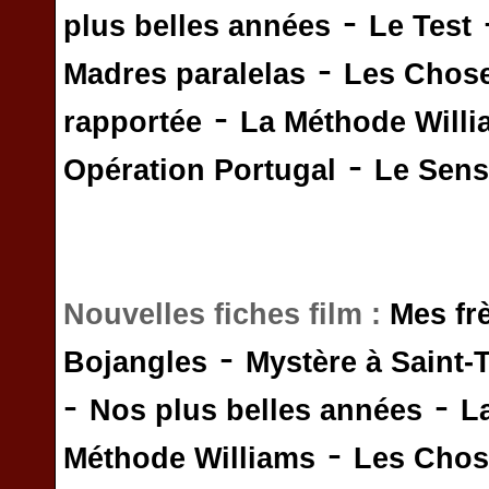
-
plus belles années
Le Test
-
Madres paralelas
Les Chos
-
rapportée
La Méthode Will
-
Opération Portugal
Le Sens 
Nouvelles fiches film :
Mes fr
-
Bojangles
Mystère à Saint-
-
-
Nos plus belles années
L
-
Méthode Williams
Les Chos