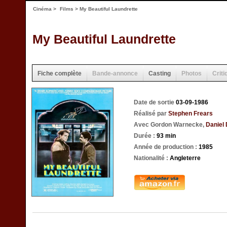
Cinéma
>
Films
> My Beautiful Laundrette
My Beautiful Laundrette
Fiche complète
Bande-annonce
Casting
Photos
Criti
Date de sortie
03-09-1986
Réalisé par
Stephen Frears
Avec Gordon Warnecke,
Daniel
Durée :
93 min
Année de production :
1985
Nationalité :
Angleterre