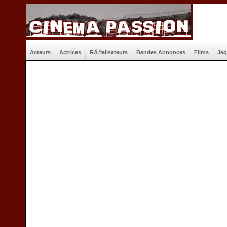
Acteurs
Actrices
RÃ©alisateurs
Bandes Annonces
Films
Jaq