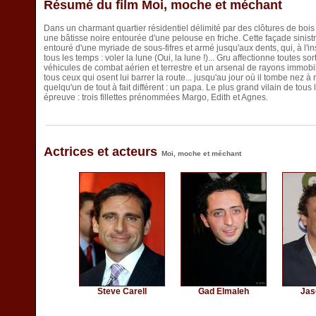
Résumé du film Moi, moche et méchant
Dans un charmant quartier résidentiel délimité par des clôtures de bois 
une bâtisse noire entourée d'une pelouse en friche. Cette façade sinistr
entouré d'une myriade de sous-fifres et armé jusqu'aux dents, qui, à l'
tous les temps : voler la lune (Oui, la lune !)... Gru affectionne toutes s
véhicules de combat aérien et terrestre et un arsenal de rayons immobili
tous ceux qui osent lui barrer la route... jusqu'au jour où il tombe nez à 
quelqu'un de tout à fait différent : un papa. Le plus grand vilain de tou
épreuve : trois fillettes prénommées Margo, Edith et Agnes.
Actrices et acteurs
Moi, moche et méchant
Steve Carell
Gad Elmaleh
Jas