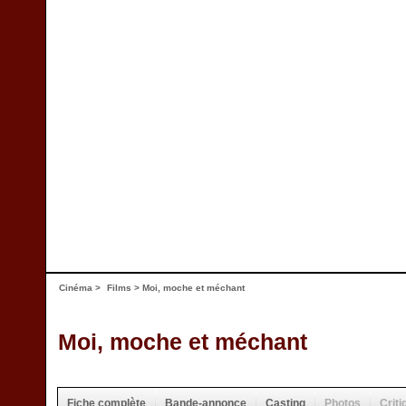
Cinéma
>
Films
> Moi, moche et méchant
Moi, moche et méchant
Fiche complète
Bande-annonce
Casting
Photos
Criti