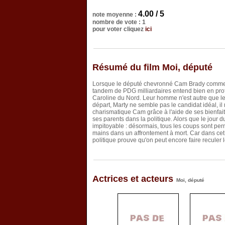
4.00 / 5
note moyenne :
nombre de vote : 1
pour voter cliquez
ici
Résumé du film Moi, député
Lorsque le député chevronné Cam Brady commet 
tandem de PDG milliardaires entend bien en profit
Caroline du Nord. Leur homme n'est autre que le 
départ, Marty ne semble pas le candidat idéal, il
charismatique Cam grâce à l'aide de ses bienfai
ses parents dans la politique. Alors que le jou
impitoyable : désormais, tous les coups sont perm
mains dans un affrontement à mort. Car dans cet 
politique prouve qu'on peut encore faire reculer 
Actrices et acteurs
Moi, député