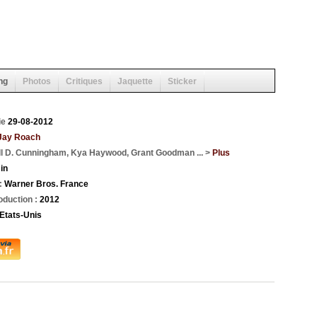
ng
Photos
Critiques
Jaquette
Sticker
ie
29-08-2012
Jay Roach
l D. Cunningham, Kya Haywood, Grant Goodman ... >
Plus
in
 :
Warner Bros. France
oduction :
2012
Etats-Unis