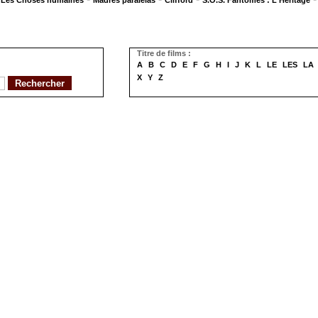
Les Choses humaines
Madres paralelas
Clifford
S.O.S. Fantômes : L'Héritage
Titre de films :
A
B
C
D
E
F
G
H
I
J
K
L
LE
LES
LA
X
Y
Z