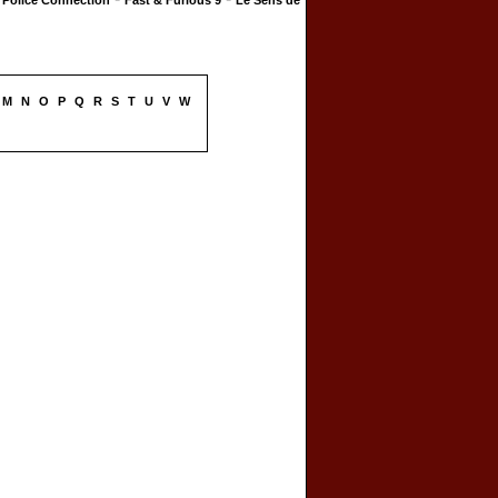
Police Connection
Fast & Furious 9
Le Sens de
M
N
O
P
Q
R
S
T
U
V
W