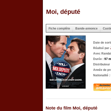
Moi, député
Fiche complète
Bande-annonce
Casti
Date de sort
Réalisé par
Avec Randal
Durée :
97 m
Distributeur
Année de pr
Nationalité :
Note du film Moi, député