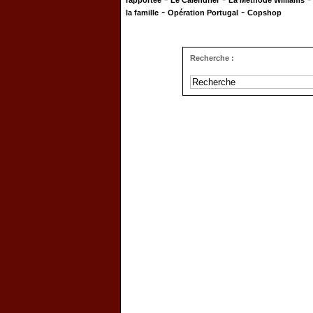
rapportée
Le Calendrier
La Méthode Williams
-
-
la famille
Opération Portugal
Copshop
Recherche :