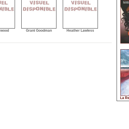
ywood
Grant Goodman
Heather Lawless
La Re