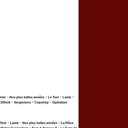
-
-
-
-
nter
Nos plus belles années
Le Test
Lamb
-
-
-
Clifford
Suspicions
Copshop
Opération
-
-
-
 Test
Lamb
Nos plus belles années
La Pièce
-
-
-