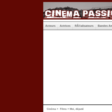
Acteurs
Actrices
RÃ©alisateurs
Bandes A
Cinéma
>
Films
> Moi, député