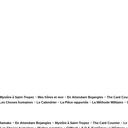
-
-
-
Mystère à Saint-Tropez
Mes frères et moi
En Attendant Bojangles
The Card Cou
-
-
-
-
Les Choses humaines
Le Calendrier
La Pièce rapportée
La Méthode Williams
-
-
-
-
 Bamako
En Attendant Bojangles
Mystère à Saint-Tropez
The Card Counter
Le
-
-
-
-