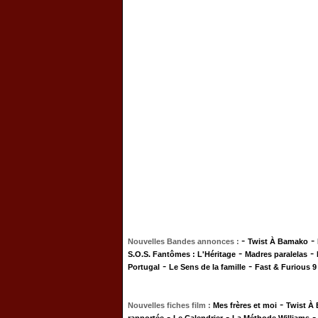
-
-
Nouvelles Bandes annonces :
Twist À Bamako
-
-
S.O.S. Fantômes : L'Héritage
Madres paralelas
-
-
Portugal
Le Sens de la famille
Fast & Furious 9
-
Nouvelles fiches film :
Mes frères et moi
Twist À
-
-