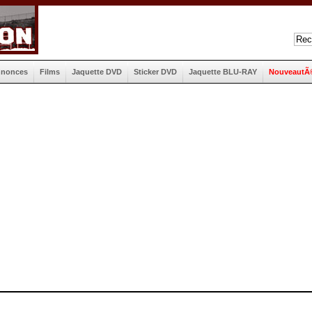
nnonces
Films
Jaquette DVD
Sticker DVD
Jaquette BLU-RAY
NouveautÃ