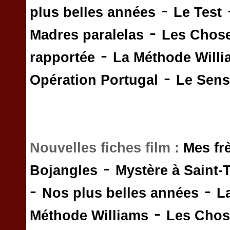
-
plus belles années
Le Test
-
Madres paralelas
Les Chos
-
rapportée
La Méthode Will
-
Opération Portugal
Le Sens 
Nouvelles fiches film :
Mes fr
-
Bojangles
Mystère à Saint-
-
-
Nos plus belles années
L
-
Méthode Williams
Les Chos