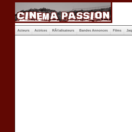
Acteurs
Actrices
RÃ©alisateurs
Bandes Annonces
Films
Jaq