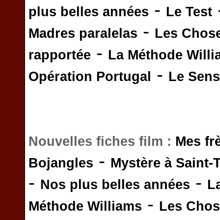
-
plus belles années
Le Test
-
Madres paralelas
Les Chos
-
rapportée
La Méthode Will
-
Opération Portugal
Le Sens 
Nouvelles fiches film :
Mes fr
-
Bojangles
Mystère à Saint-
-
-
Nos plus belles années
L
-
Méthode Williams
Les Chos