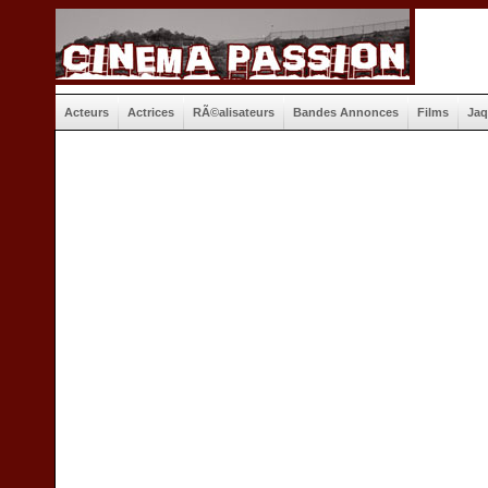
Acteurs
Actrices
RÃ©alisateurs
Bandes Annonces
Films
Jaq