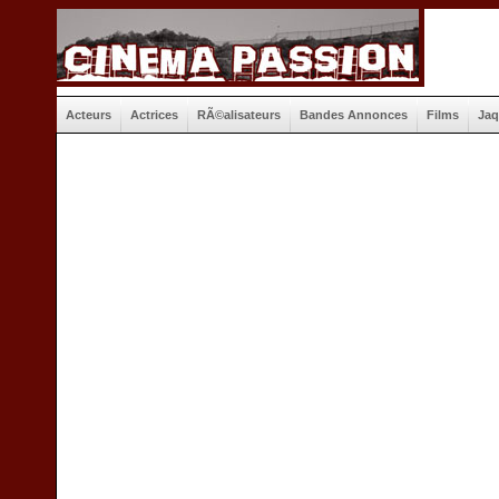
Acteurs
Actrices
RÃ©alisateurs
Bandes Annonces
Films
Jaq