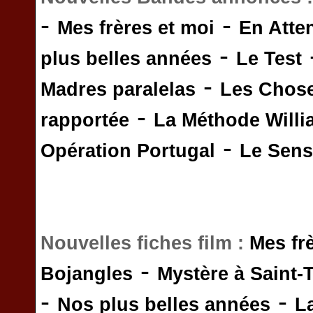
-
-
Mes frères et moi
En Atte
-
plus belles années
Le Test
-
Madres paralelas
Les Chos
-
rapportée
La Méthode Will
-
Opération Portugal
Le Sens 
Nouvelles fiches film :
Mes fr
-
Bojangles
Mystère à Saint-
-
-
Nos plus belles années
L