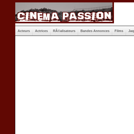
Acteurs
Actrices
RÃ©alisateurs
Bandes Annonces
Films
Jaq