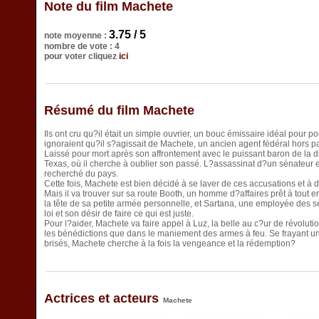
Note du film Machete
3.75 / 5
note moyenne :
nombre de vote : 4
pour voter cliquez
ici
Résumé du film Machete
Ils ont cru qu?il était un simple ouvrier, un bouc émissaire idéal pour p
ignoraient qu?il s?agissait de Machete, un ancien agent fédéral hors p
Laissé pour mort après son affrontement avec le puissant baron de la 
Texas, où il cherche à oublier son passé. L?assassinat d?un sénateur 
recherché du pays.
Cette fois, Machete est bien décidé à se laver de ces accusations et à 
Mais il va trouver sur sa route Booth, un homme d?affaires prêt à tout 
la tête de sa petite armée personnelle, et Sartana, une employée des se
loi et son désir de faire ce qui est juste.
Pour l?aider, Machete va faire appel à Luz, la belle au c?ur de révoluti
les bénédictions que dans le maniement des armes à feu. Se frayant un
brisés, Machete cherche à la fois la vengeance et la rédemption?
Actrices et acteurs
Machete