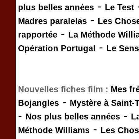
-
plus belles années
Le Test
-
Madres paralelas
Les Chos
-
rapportée
La Méthode Will
-
Opération Portugal
Le Sens 
Nouvelles fiches film :
Mes fr
-
Bojangles
Mystère à Saint-
-
-
Nos plus belles années
L
-
Méthode Williams
Les Chos