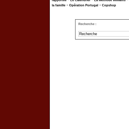
rapportée
Le Calendrier
La Méthode Williams
-
-
la famille
Opération Portugal
Copshop
Recherche :