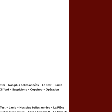
-
-
-
-
nter
Nos plus belles années
Le Test
Lamb
-
-
-
Clifford
Suspicions
Copshop
Opération
-
-
-
 Test
Lamb
Nos plus belles années
La Pièce
-
-
-