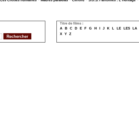
Les Choses humaines
Madres paralelas
Clifford
S.O.S. Fantômes : L'Héritage
Titre de films :
A
B
C
D
E
F
G
H
I
J
K
L
LE
LES
LA
X
Y
Z