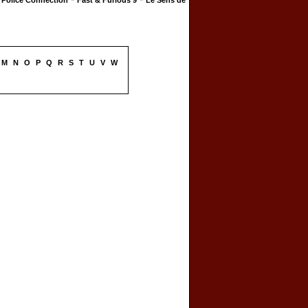
Police Connection
Fast & Furious 9
Le Sens de
M
N
O
P
Q
R
S
T
U
V
W