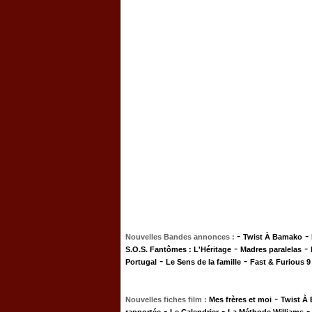
-
-
Nouvelles Bandes annonces :
Twist À Bamako
-
-
S.O.S. Fantômes : L'Héritage
Madres paralelas
-
-
Portugal
Le Sens de la famille
Fast & Furious 9
-
Nouvelles fiches film :
Mes frères et moi
Twist À
-
-