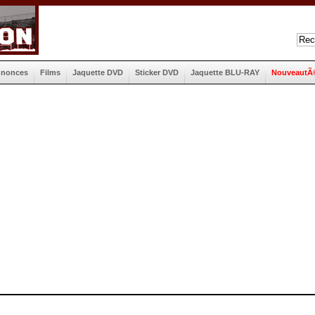
nnonces
Films
Jaquette DVD
Sticker DVD
Jaquette BLU-RAY
NouveautÃ