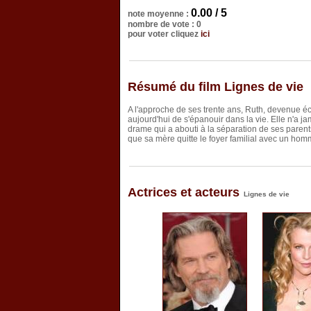
0.00 / 5
note moyenne :
nombre de vote : 0
pour voter cliquez
ici
Résumé du film Lignes de vie
A l'approche de ses trente ans, Ruth, devenue éc
aujourd'hui de s'épanouir dans la vie. Elle n'a 
drame qui a abouti à la séparation de ses parent
que sa mère quitte le foyer familial avec un hom
Actrices et acteurs
Lignes de vie