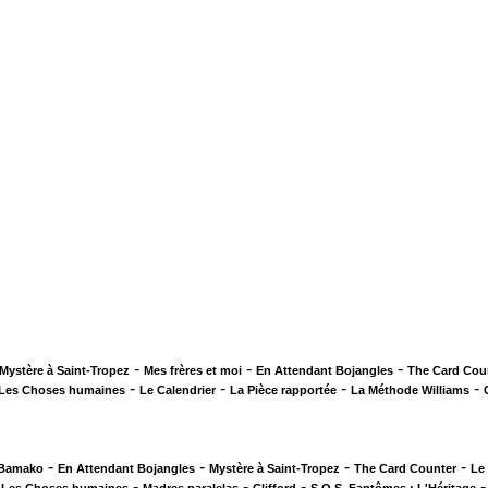
-
-
-
Mystère à Saint-Tropez
Mes frères et moi
En Attendant Bojangles
The Card Cou
-
-
-
-
Les Choses humaines
Le Calendrier
La Pièce rapportée
La Méthode Williams
-
-
-
-
 Bamako
En Attendant Bojangles
Mystère à Saint-Tropez
The Card Counter
Le
-
-
-
-