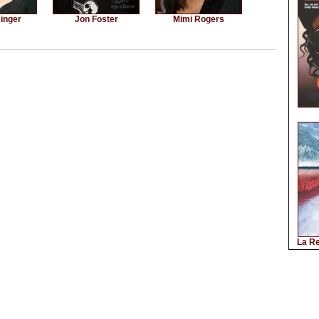
inger
Jon Foster
Mimi Rogers
La Re