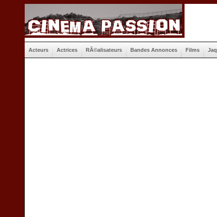
Acteurs
Actrices
RÃ©alisateurs
Bandes Annonces
Films
Jaq