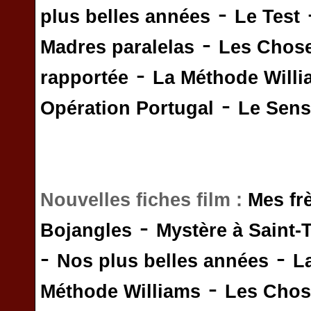
-
plus belles années
Le Test
-
Madres paralelas
Les Chos
-
rapportée
La Méthode Will
-
Opération Portugal
Le Sens 
Nouvelles fiches film :
Mes fr
-
Bojangles
Mystère à Saint-
-
-
Nos plus belles années
L
-
Méthode Williams
Les Chos