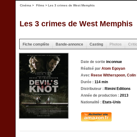
Cinéma
>
Films
> Les 3 crimes de West Memphis
Les 3 crimes de West Memphis
Fiche complète
Bande-annonce
Casting
Photos
Criti
Date de sortie
inconnue
Réalisé par
Atom Egoyan
Avec
Reese Witherspoon
,
Colin 
Durée :
114 min
Distributeur :
Rimini Editions
Année de production :
2013
Nationalité :
Etats-Unis