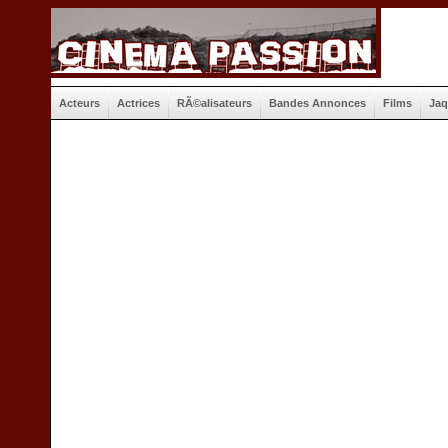
Acteurs
Actrices
RÃ©alisateurs
Bandes Annonces
Films
Jaq