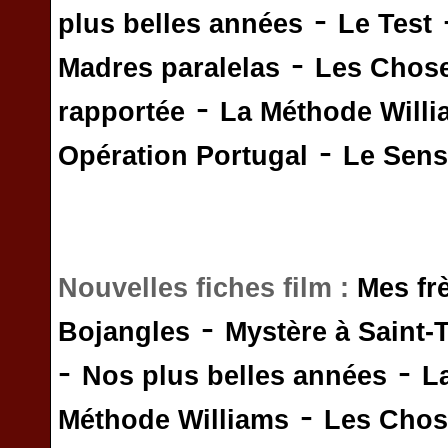
-
plus belles années
Le Test
-
Madres paralelas
Les Chos
-
rapportée
La Méthode Will
-
Opération Portugal
Le Sens 
Nouvelles fiches film :
Mes fr
-
Bojangles
Mystère à Saint-
-
-
Nos plus belles années
L
-
Méthode Williams
Les Chos