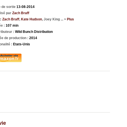
 de sortie
13-08-2014
isé par
Zach Braff
c
Zach Braff
,
Kate Hudson
, Joey King ... >
Plus
ée :
107 min
ributeur :
Wild Bunch Distribution
e de production :
2014
onalité :
Etats-Unis
vie