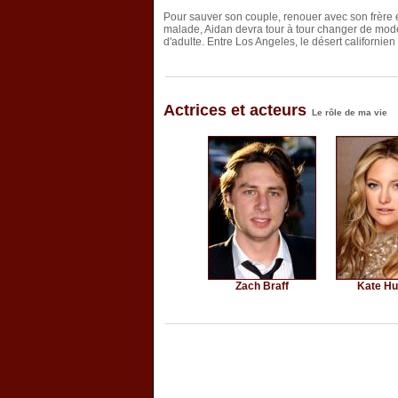
Pour sauver son couple, renouer avec son frère e
malade, Aidan devra tour à tour changer de mode 
d'adulte. Entre Los Angeles, le désert californien 
Actrices et acteurs
Le rôle de ma vie
Zach Braff
Kate H