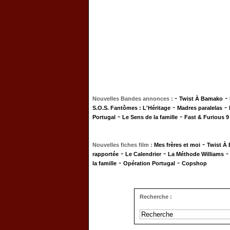
-
-
Nouvelles Bandes annonces :
Twist À Bamako
-
-
S.O.S. Fantômes : L'Héritage
Madres paralelas
-
-
Portugal
Le Sens de la famille
Fast & Furious 9
-
Nouvelles fiches film :
Mes frères et moi
Twist À
-
-
rapportée
Le Calendrier
La Méthode Williams
-
-
la famille
Opération Portugal
Copshop
Recherche :