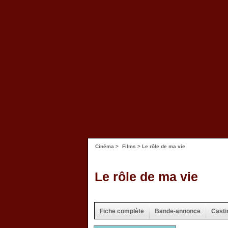
Cinéma
>
Films
> Le rôle de ma vie
Le rôle de ma vie
Fiche complète
Bande-annonce
Casti