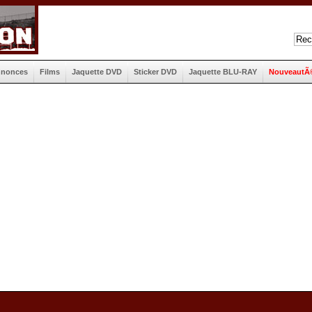
nnonces
Films
Jaquette DVD
Sticker DVD
Jaquette BLU-RAY
NouveautÃ