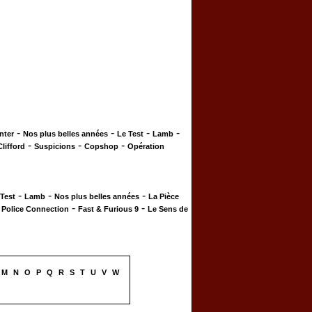
-
-
-
-
nter
Nos plus belles années
Le Test
Lamb
-
-
-
Clifford
Suspicions
Copshop
Opération
-
-
-
 Test
Lamb
Nos plus belles années
La Pièce
-
-
-
Police Connection
Fast & Furious 9
Le Sens de
M
N
O
P
Q
R
S
T
U
V
W