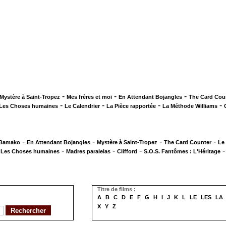
-
-
-
Mystère à Saint-Tropez
Mes frères et moi
En Attendant Bojangles
The Card Cou
-
-
-
-
Les Choses humaines
Le Calendrier
La Pièce rapportée
La Méthode Williams
-
-
-
-
 Bamako
En Attendant Bojangles
Mystère à Saint-Tropez
The Card Counter
Le
-
-
-
-
Les Choses humaines
Madres paralelas
Clifford
S.O.S. Fantômes : L'Héritage
Titre de films :
A
B
C
D
E
F
G
H
I
J
K
L
LE
LES
LA
X
Y
Z