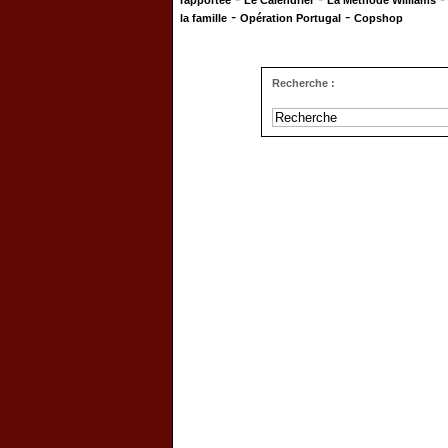
rapportée
Le Calendrier
La Méthode Williams
-
-
la famille
Opération Portugal
Copshop
Recherche :