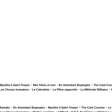
-
-
-
Mystère à Saint-Tropez
Mes frères et moi
En Attendant Bojangles
The Card Cou
-
-
-
-
Les Choses humaines
Le Calendrier
La Pièce rapportée
La Méthode Williams
-
-
-
-
 Bamako
En Attendant Bojangles
Mystère à Saint-Tropez
The Card Counter
Le
-
-
-
-