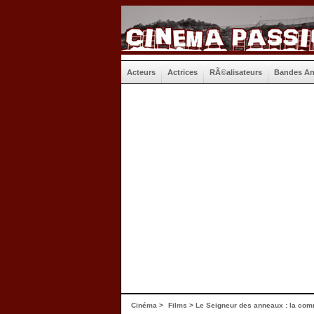
Acteurs
Actrices
RÃ©alisateurs
Bandes A
Cinéma
>
Films
> Le Seigneur des anneaux : la com