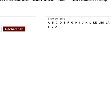
Les Choses humaines
Madres paralelas
Clifford
S.O.S. Fantômes : L'Héritage
Titre de films :
A
B
C
D
E
F
G
H
I
J
K
L
LE
LES
LA
X
Y
Z