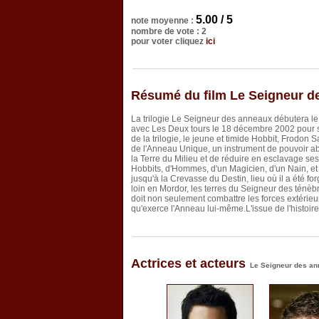
5.00 / 5
note moyenne :
nombre de vote : 2
pour voter cliquez
ici
Résumé du film Le Seigneur d
La trilogie Le Seigneur des anneaux débutera 
avec Les Deux tours le 18 décembre 2002 pour s
de la trilogie, le jeune et timide Hobbit, Frodon S
de l'Anneau Unique, un instrument de pouvoir ab
la Terre du Milieu et de réduire en esclavage s
Hobbits, d'Hommes, d'un Magicien, d'un Nain, et 
jusqu'à la Crevasse du Destin, lieu où il a été forg
loin en Mordor, les terres du Seigneur des tén
doit non seulement combattre les forces extérieur
qu'exerce l'Anneau lui-même.L'issue de l'histoire
Actrices et acteurs
Le Seigneur des ann