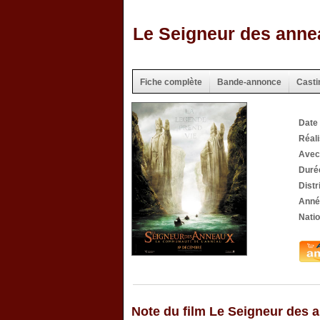
Le Seigneur des anne
Fiche complète
Bande-annonce
Casti
Date 
Réal
Ave
Duré
Distr
Anné
Natio
Note du film Le Seigneur des 