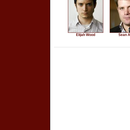
Elijah Wood
Sean A