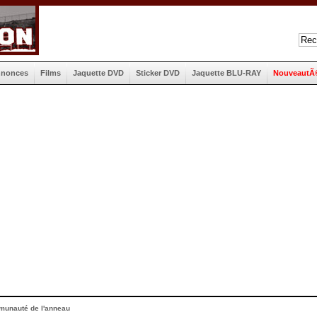
nnonces
Films
Jaquette DVD
Sticker DVD
Jaquette BLU-RAY
NouveautÃ
munauté de l'anneau