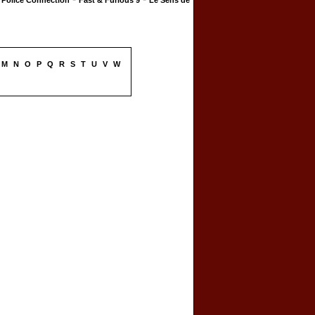
Police Connection
Fast & Furious 9
Le Sens de
M
N
O
P
Q
R
S
T
U
V
W