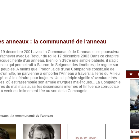
es anneaux : la communauté de l'anneau
le 19 décembre 2001 avec La Communauté de l'anneau et se poursuivra
'achever avec Le Retour du roi le 17 décembre 2003.Dans ce chapitre
acquet, hérite d'un anneau. Bien loin d'être une simple babiole, il s'agit
solu qui permettrait à Sauron, le Seigneur des ténèbres, de régner sur
es peuples. À moins que Frodon, aidé d'une Compagnie constituée de
d'un Elfe, ne parvienne à emporter l'Anneau à travers la Terre du Milieu
é, et à le détruire pour toujours. Un tel périple signifie s'aventurer très
èbres, où est rassemblée son armée d'Orques maléfiques... La Compagnie
es du mal mais aussi les dissensions internes et l'influence corruptrice
 à venir est intimement liée au sort de la Compagnie.
eaux : la communauté de l'anneau
Inte