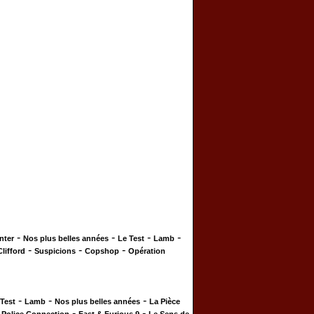
-
-
-
-
nter
Nos plus belles années
Le Test
Lamb
-
-
-
Clifford
Suspicions
Copshop
Opération
-
-
-
 Test
Lamb
Nos plus belles années
La Pièce
-
-
-