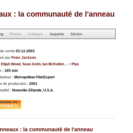
aux : la communauté de l'anneau
ng
Photos
Critiques
Jaquette
Sticker
de sortie
03-12-2003
isé par
Peter Jackson
c
Elijah Wood
,
Sean Astin
,
Ian McKellen
... >
Plus
e :
165 min
ibuteur :
Metropolitan FilmExport
e de production :
2001
nalité :
Nouvelle-Zélande, U.S.A.
anneaux : la communauté de l'anneau