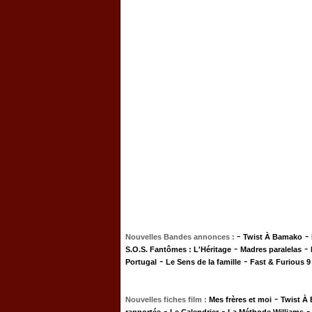
-
-
Nouvelles Bandes annonces :
Twist À Bamako
-
-
S.O.S. Fantômes : L'Héritage
Madres paralelas
-
-
Portugal
Le Sens de la famille
Fast & Furious 9
-
Nouvelles fiches film :
Mes frères et moi
Twist À
-
-