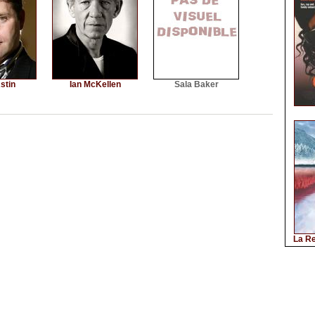
stin
Ian McKellen
Sala Baker
La Re