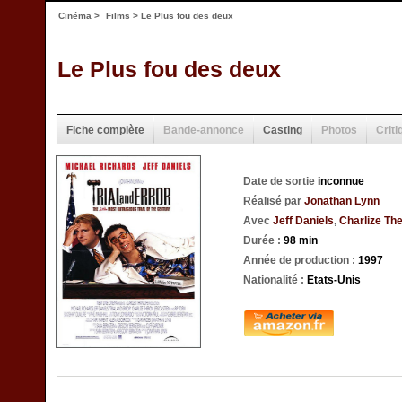
Cinéma
>
Films
> Le Plus fou des deux
Le Plus fou des deux
Fiche complète
Bande-annonce
Casting
Photos
Criti
Date de sortie
inconnue
Réalisé par
Jonathan Lynn
Avec
Jeff Daniels
,
Charlize Th
Durée :
98 min
Année de production :
1997
Nationalité :
Etats-Unis