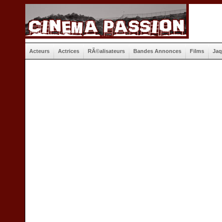
Acteurs
Actrices
RÃ©alisateurs
Bandes Annonces
Films
Jaq