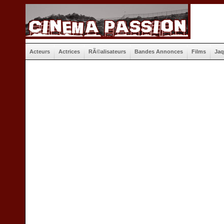
Acteurs
Actrices
RÃ©alisateurs
Bandes Annonces
Films
Jaq