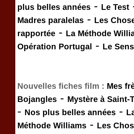
-
plus belles années
Le Test
-
Madres paralelas
Les Chos
-
rapportée
La Méthode Will
-
Opération Portugal
Le Sens 
Nouvelles fiches film :
Mes fr
-
Bojangles
Mystère à Saint-
-
-
Nos plus belles années
L
-
Méthode Williams
Les Chos