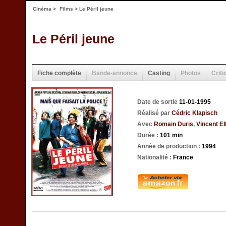
Cinéma
>
Films
> Le Péril jeune
Le Péril jeune
Fiche complète
Bande-annonce
Casting
Photos
Criti
Date de sortie
11-01-1995
Réalisé par
Cédric Klapisch
Avec
Romain Duris
,
Vincent E
Durée :
101 min
Année de production :
1994
Nationalité :
France