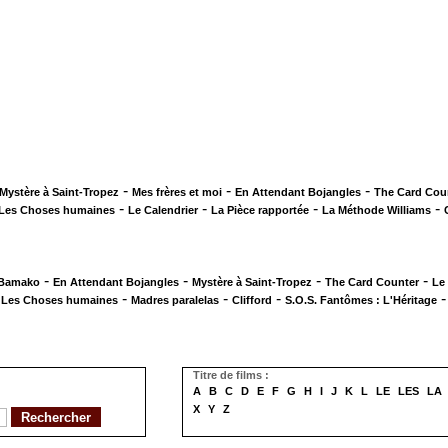
-
-
-
Mystère à Saint-Tropez
Mes frères et moi
En Attendant Bojangles
The Card Cou
-
-
-
-
Les Choses humaines
Le Calendrier
La Pièce rapportée
La Méthode Williams
-
-
-
-
 Bamako
En Attendant Bojangles
Mystère à Saint-Tropez
The Card Counter
Le
-
-
-
-
Les Choses humaines
Madres paralelas
Clifford
S.O.S. Fantômes : L'Héritage
Titre de films :
A
B
C
D
E
F
G
H
I
J
K
L
LE
LES
LA
X
Y
Z