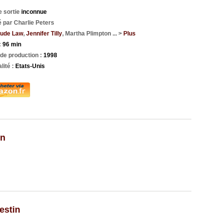
e sortie
inconnue
é par Charlie Peters
ude Law
,
Jennifer Tilly
, Martha Plimpton ... >
Plus
:
96 min
de production :
1998
lité :
Etats-Unis
in
estin