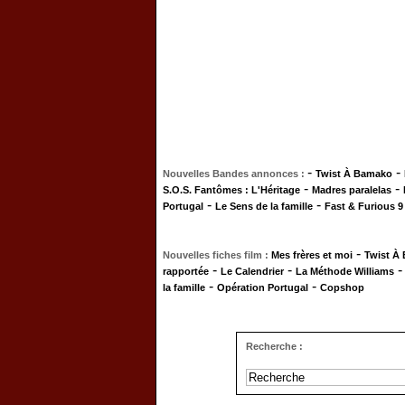
-
-
Nouvelles Bandes annonces :
Twist À Bamako
-
-
S.O.S. Fantômes : L'Héritage
Madres paralelas
-
-
Portugal
Le Sens de la famille
Fast & Furious 9
-
Nouvelles fiches film :
Mes frères et moi
Twist À
-
-
rapportée
Le Calendrier
La Méthode Williams
-
-
la famille
Opération Portugal
Copshop
Recherche :