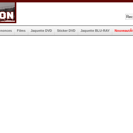
nnonces
Films
Jaquette DVD
Sticker DVD
Jaquette BLU-RAY
NouveautÃ