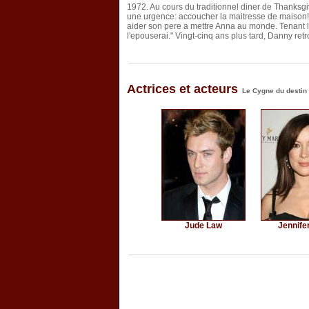
1972. Au cours du traditionnel diner de Thanksgi
une urgence: accoucher la maitresse de maison! 
aider son pere a mettre Anna au monde. Tenant la
l'epouserai." Vingt-cinq ans plus tard, Danny ret
Actrices et acteurs
Le Cygne du destin
Jude Law
Jennifer