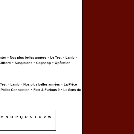
-
-
-
-
nter
Nos plus belles années
Le Test
Lamb
-
-
-
Clifford
Suspicions
Copshop
Opération
-
-
-
 Test
Lamb
Nos plus belles années
La Pièce
-
-
-
Police Connection
Fast & Furious 9
Le Sens de
M
N
O
P
Q
R
S
T
U
V
W