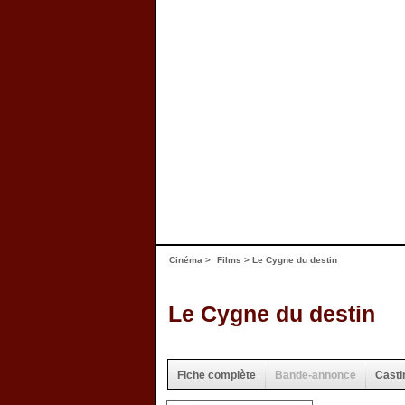
Cinéma
>
Films
> Le Cygne du destin
Le Cygne du destin
Fiche complète
Bande-annonce
Casti