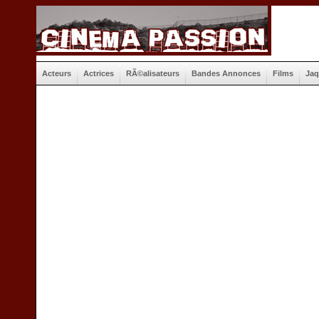
Acteurs
Actrices
RÃ©alisateurs
Bandes Annonces
Films
Jaq