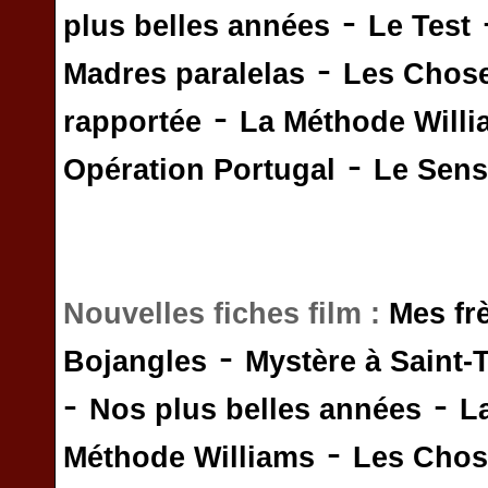
-
plus belles années
Le Test
-
Madres paralelas
Les Chos
-
rapportée
La Méthode Will
-
Opération Portugal
Le Sens 
Nouvelles fiches film :
Mes fr
-
Bojangles
Mystère à Saint-
-
-
Nos plus belles années
L
-
Méthode Williams
Les Chos