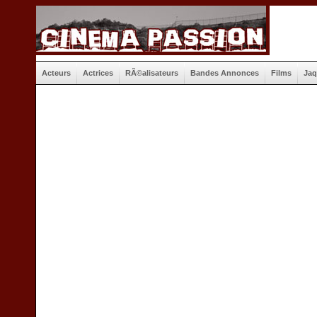
Acteurs
Actrices
RÃ©alisateurs
Bandes Annonces
Films
Jaq