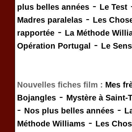
-
plus belles années
Le Test
-
Madres paralelas
Les Chos
-
rapportée
La Méthode Will
-
Opération Portugal
Le Sens 
Nouvelles fiches film :
Mes fr
-
Bojangles
Mystère à Saint-
-
-
Nos plus belles années
L
-
Méthode Williams
Les Chos