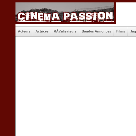
Acteurs
Actrices
RÃ©alisateurs
Bandes Annonces
Films
Jaq