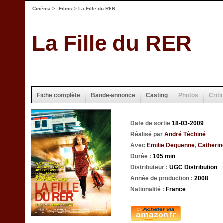
Cinéma
>
Films
> La Fille du RER
La Fille du RER
Fiche complète
Bande-annonce
Casting
Photos
Criti
Date de sortie
18-03-2009
Réalisé par
André Téchiné
Avec
Emilie Dequenne
,
Catheri
Durée :
105 min
Distributeur :
UGC Distribution
Année de production :
2008
Nationalité :
France