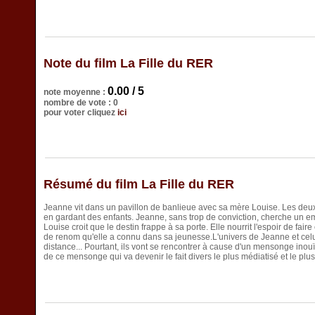
Note du film La Fille du RER
0.00 / 5
note moyenne :
nombre de vote : 0
pour voter cliquez
ici
Résumé du film La Fille du RER
Jeanne vit dans un pavillon de banlieue avec sa mère Louise. Les deu
en gardant des enfants. Jeanne, sans trop de conviction, cherche un emp
Louise croit que le destin frappe à sa porte. Elle nourrit l'espoir de fai
de renom qu'elle a connu dans sa jeunesse.L'univers de Jeanne et celu
distance... Pourtant, ils vont se rencontrer à cause d'un mensonge inouï
de ce mensonge qui va devenir le fait divers le plus médiatisé et le plu