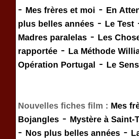
-
-
Mes frères et moi
En Atte
-
plus belles années
Le Test
-
Madres paralelas
Les Chos
-
rapportée
La Méthode Will
-
Opération Portugal
Le Sens 
Nouvelles fiches film :
Mes fr
-
Bojangles
Mystère à Saint-
-
-
Nos plus belles années
L