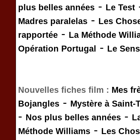
-
plus belles années
Le Test
-
Madres paralelas
Les Chos
-
rapportée
La Méthode Will
-
Opération Portugal
Le Sens 
Nouvelles fiches film :
Mes fr
-
Bojangles
Mystère à Saint-
-
-
Nos plus belles années
L
-
Méthode Williams
Les Chos