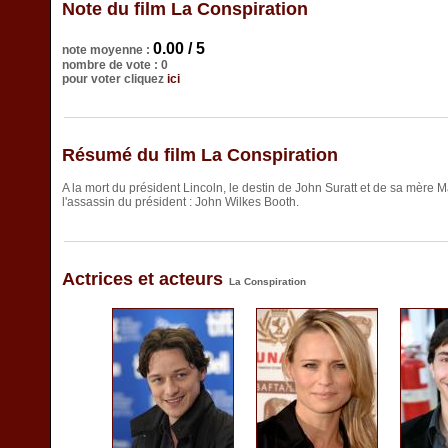
Note du film La Conspiration
0.00 / 5
note moyenne :
nombre de vote : 0
pour voter cliquez
ici
Résumé du film La Conspiration
A la mort du président Lincoln, le destin de John Suratt et de sa mère
l'assassin du président : John Wilkes Booth.
Actrices et acteurs
La Conspiration