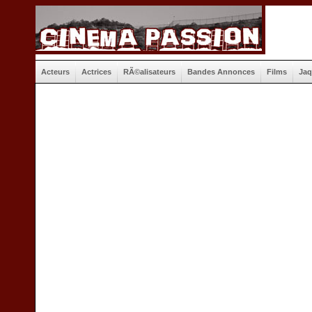
Acteurs
Actrices
RÃ©alisateurs
Bandes Annonces
Films
Jaq