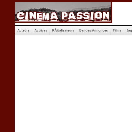
Acteurs
Actrices
RÃ©alisateurs
Bandes Annonces
Films
Jaq