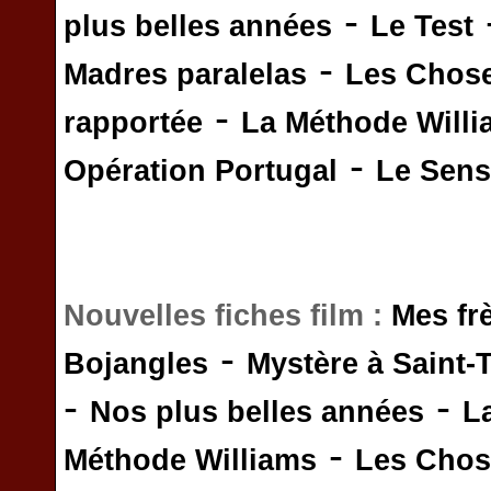
-
plus belles années
Le Test
-
Madres paralelas
Les Chos
-
rapportée
La Méthode Will
-
Opération Portugal
Le Sens 
Nouvelles fiches film :
Mes fr
-
Bojangles
Mystère à Saint-
-
-
Nos plus belles années
L
-
Méthode Williams
Les Chos