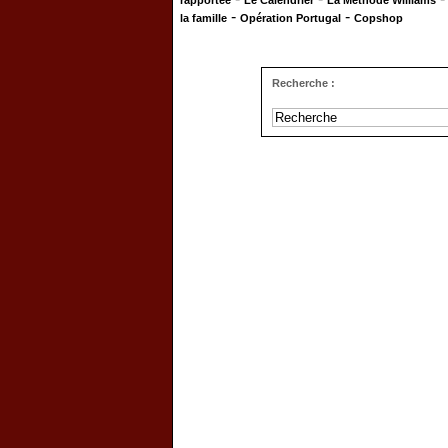
rapportée
Le Calendrier
La Méthode Williams
-
-
la famille
Opération Portugal
Copshop
Recherche :