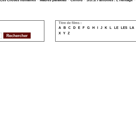
Les Choses humaines
Madres paralelas
Clifford
S.O.S. Fantômes : L'Héritage
Titre de films :
A
B
C
D
E
F
G
H
I
J
K
L
LE
LES
LA
X
Y
Z