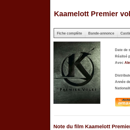
Kaamelott Premier vol
Fiche complète
Bande-annonce
Casti
Date de 
Réalisé 
Avec
Ale
Distribut
Année de
Nationali
Note du film Kaamelott Premier