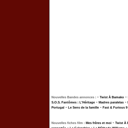
-
-
Nouvelles Bandes annonces :
Twist À Bamako
-
-
S.O.S. Fantômes : L'Héritage
Madres paralelas
-
-
Portugal
Le Sens de la famille
Fast & Furious 9
-
Nouvelles fiches film :
Mes frères et moi
Twist À
-
-