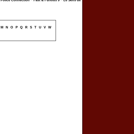
Police Connection
Fast & Furious 9
Le Sens de
M
N
O
P
Q
R
S
T
U
V
W