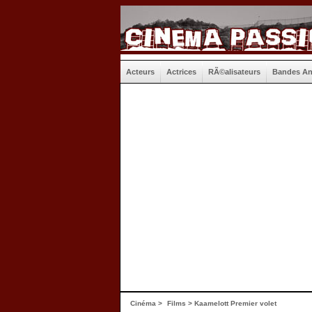
Acteurs
Actrices
RÃ©alisateurs
Bandes A
Cinéma
>
Films
> Kaamelott Premier volet