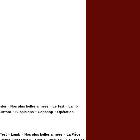
-
-
-
-
nter
Nos plus belles années
Le Test
Lamb
-
-
-
Clifford
Suspicions
Copshop
Opération
-
-
-
 Test
Lamb
Nos plus belles années
La Pièce
-
-
-