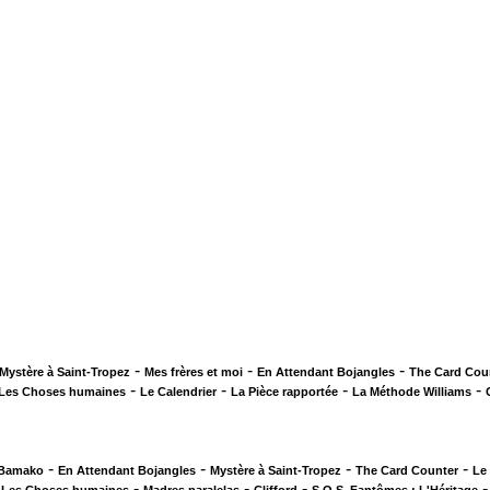
-
-
-
Mystère à Saint-Tropez
Mes frères et moi
En Attendant Bojangles
The Card Cou
-
-
-
-
Les Choses humaines
Le Calendrier
La Pièce rapportée
La Méthode Williams
-
-
-
-
 Bamako
En Attendant Bojangles
Mystère à Saint-Tropez
The Card Counter
Le
-
-
-
-