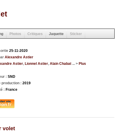
et
ng
Photos
Critiques
Jaquette
Sticker
sortie
25-11-2020
par
Alexandre Astier
xandre Astier
,
Lionnel Astier
,
Alain Chabat
... >
Plus
eur :
SND
 production :
2019
té :
France
 volet