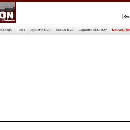
nnonces
Films
Jaquette DVD
Sticker DVD
Jaquette BLU-RAY
NouveautÃ