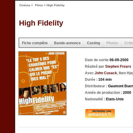
Cinéma
>
Films
> High Fidelity
High Fidelity
Fiche complète
Bande-annonce
Casting
Photos
Criti
Date de sortie
06-09-2000
Réalisé par
Stephen Frears
Avec
John Cusack
, Iben Hje
Durée :
104 min
Distributeur :
Gaumont Buena 
Année de production :
2000
Nationalité :
Etats-Unis