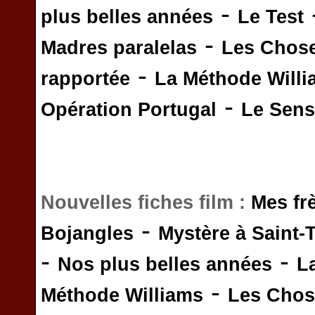
-
plus belles années
Le Test
-
Madres paralelas
Les Chos
-
rapportée
La Méthode Will
-
Opération Portugal
Le Sens 
Nouvelles fiches film :
Mes fr
-
Bojangles
Mystère à Saint-
-
-
Nos plus belles années
L
-
Méthode Williams
Les Chos