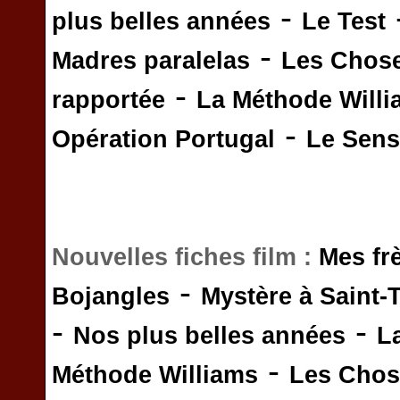
-
plus belles années
Le Test
-
Madres paralelas
Les Chos
-
rapportée
La Méthode Will
-
Opération Portugal
Le Sens 
Nouvelles fiches film :
Mes fr
-
Bojangles
Mystère à Saint-
-
-
Nos plus belles années
L
-
Méthode Williams
Les Chos