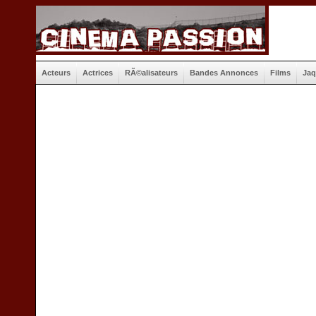
Acteurs
Actrices
RÃ©alisateurs
Bandes Annonces
Films
Jaq