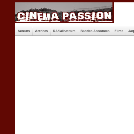
Acteurs
Actrices
RÃ©alisateurs
Bandes Annonces
Films
Jaq