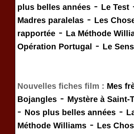
-
plus belles années
Le Test
-
Madres paralelas
Les Chos
-
rapportée
La Méthode Will
-
Opération Portugal
Le Sens 
Nouvelles fiches film :
Mes fr
-
Bojangles
Mystère à Saint-
-
-
Nos plus belles années
L
-
Méthode Williams
Les Chos