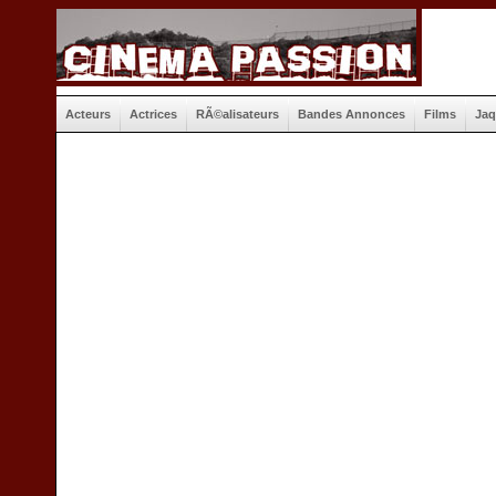
Acteurs
Actrices
RÃ©alisateurs
Bandes Annonces
Films
Jaq