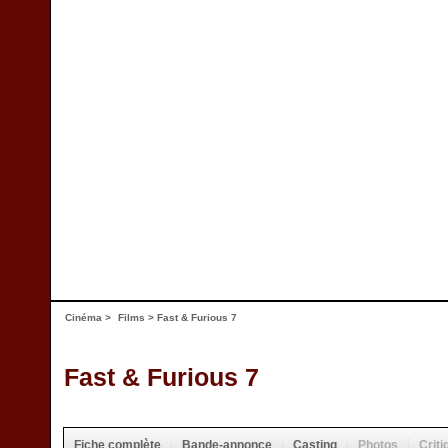
Cinéma
>
Films
> Fast & Furious 7
Fast & Furious 7
Fiche complète
Bande-annonce
Casting
Photos
Criti